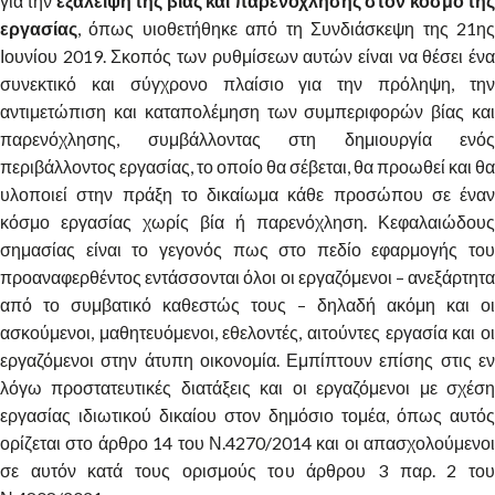
για την
εξάλειψη της βίας και παρενόχλησης στον κόσμο τη
εργασίας
, όπως υιοθετήθηκε από τη Συνδιάσκεψη της 21ης
Ιουνίου 2019. Σκοπός των ρυθμίσεων αυτών είναι να θέσει ένα
συνεκτικό και σύγχρονο πλαίσιο για την πρόληψη, την
αντιμετώπιση και καταπολέμηση των συμπεριφορών βίας και
παρενόχλησης, συμβάλλοντας στη δημιουργία ενός
περιβάλλοντος εργασίας, το οποίο θα σέβεται, θα προωθεί και θα
υλοποιεί στην πράξη το δικαίωμα κάθε προσώπου σε έναν
κόσμο εργασίας χωρίς βία ή παρενόχληση. Κεφαλαιώδους
σημασίας είναι το γεγονός πως στο πεδίο εφαρμογής του
προαναφερθέντος εντάσσονται όλοι οι εργαζόμενοι – ανεξάρτητα
από το συμβατικό καθεστώς τους – δηλαδή ακόμη και οι
ασκούμενοι, μαθητευόμενοι, εθελοντές, αιτούντες εργασία και οι
εργαζόμενοι στην άτυπη οικονομία. Εμπίπτουν επίσης στις εν
λόγω προστατευτικές διατάξεις και οι εργαζόμενοι με σχέση
εργασίας ιδιωτικού δικαίου στον δημόσιο τομέα, όπως αυτός
ορίζεται στο άρθρο 14 του Ν.4270/2014 και οι απασχολούμενοι
σε αυτόν κατά τους ορισμούς του άρθρου 3 παρ. 2 του