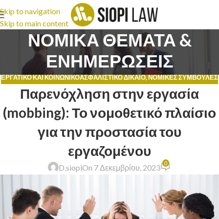
Skip to navigation
Skip to main content
ΝΟΜΙΚΑ ΘΕΜΑΤΑ &
ΕΝΗΜΕΡΩΣΕΙΣ
ΕΡΓΑΤΙΚΌ ΚΑΙ ΚΟΙΝΩΝΙΚΟΑΣΦΑΛΙΣΤΙΚΌ ΔΊΚΑΙΟ
,
ΝΟΜΙΚΈΣ ΣΥΜΒΟΥΛΈΣ
Παρενόχληση στην εργασία
(mobbing): Το νομοθετικό πλαίσιο
για την προστασία του
εργαζομένου
0
D.siopi
On 7 Δεκεμβρίου, 2023