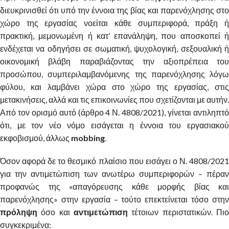
διευκρινισθεί ότι υπό την έννοια της βίας και παρενόχλησης στο
χώρο της εργασίας νοείται κάθε συμπεριφορά, πράξη ή
πρακτική, μεμονωμένη ή κατ’ επανάληψη, που αποσκοπεί ή
ενδέχεται να οδηγήσει σε σωματική, ψυχολογική, σεξουαλική ή
οικονομική βλάβη παραβιάζοντας την αξιοπρέπεια του
προσώπου, συμπεριλαμβανόμενης της παρενόχλησης λόγω
φύλου, και λαμβάνει χώρα στο χώρο της εργασίας, στις
μετακινήσεις, αλλά και τις επικοινωνίες που σχετίζονται με αυτήν.
Από τον ορισμό αυτό (άρθρο 4 Ν. 4808/2021), γίνεται αντιληπτό
ότι, με τον νέο νόμο εισάγεται η έννοια του εργασιακού
εκφοβισμού, άλλως
mobbing
.
Όσον αφορά δε το θεσμικό πλαίσιο που εισάγει ο Ν. 4808/2021
για την αντιμετώπιση των ανωτέρω συμπεριφορών – πέραν
προφανώς της «απαγόρευσης κάθε μορφής βίας και
παρενόχλησης» στην εργασία – τούτο επεκτείνεται τόσο στην
πρόληψη
όσο και
αντιμετώπιση
τέτοιων περιστατικών. Πιο
συγκεκριμένα: