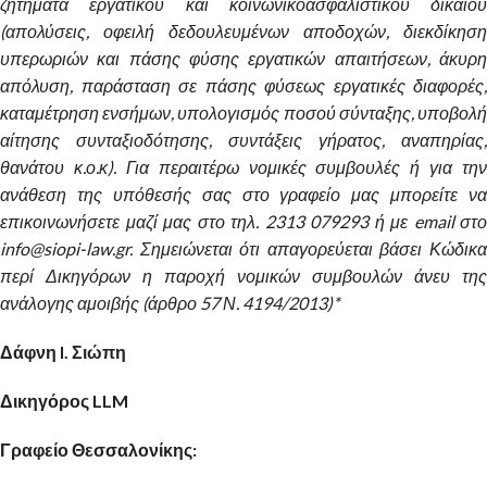
ζητήματα εργατικού και κοινωνικοασφαλιστικού δικαίου
(απολύσεις, οφειλή δεδουλευμένων αποδοχών, διεκδίκηση
υπερωριών και πάσης φύσης εργατικών απαιτήσεων, άκυρη
απόλυση, παράσταση σε πάσης φύσεως εργατικές διαφορές,
καταμέτρηση ενσήμων, υπολογισμός ποσού σύνταξης, υποβολή
αίτησης συνταξιοδότησης, συντάξεις γήρατος, αναπηρίας,
θανάτου κ.ο.κ). Για περαιτέρω νομικές συμβουλές ή για την
ανάθεση της υπόθεσής σας στο γραφείο μας μπορείτε να
επικοινωνήσετε μαζί μας στο τηλ. 2313 079293 ή με email στο
info@siopi-law.gr. Σημειώνεται ότι απαγορεύεται βάσει Κώδικα
περί Δικηγόρων η παροχή νομικών συμβουλών άνευ της
ανάλογης αμοιβής (άρθρο 57 Ν. 4194/2013)*
Δάφνη I. Σιώπη
Δικηγόρος LLM
Γραφείο Θεσσαλονίκης: