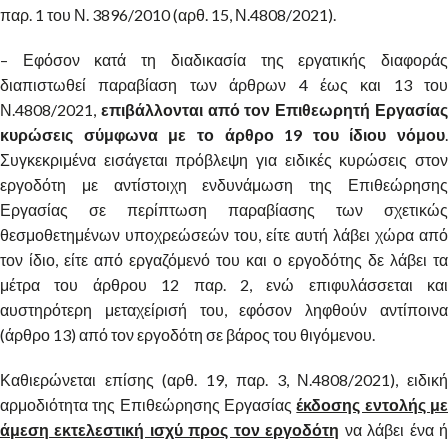
παρ. 1 του Ν. 3896/2010 (αρθ. 15, Ν.4808/2021).
– Εφόσον κατά τη διαδικασία της εργατικής διαφοράς
διαπιστωθεί παραβίαση των άρθρων 4 έως και 13 του
Ν.4808/2021,
επιβάλλονται από τον Επιθεωρητή Εργασία
κυρώσεις σύμφωνα με το άρθρο 19 του ίδιου νόμου
.
Συγκεκριμένα εισάγεται πρόβλεψη για ειδικές κυρώσεις στον
εργοδότη με αντίστοιχη ενδυνάμωση της Επιθεώρησης
Εργασίας σε περίπτωση παραβίασης των σχετικώς
θεσμοθετημένων υποχρεώσεών του, είτε αυτή λάβει χώρα από
τον ίδιο, είτε από εργαζόμενό του και ο εργοδότης δε λάβει τα
μέτρα του άρθρου 12 παρ. 2, ενώ επιφυλάσσεται και
αυστηρότερη μεταχείρισή του, εφόσον ληφθούν αντίποινα
(άρθρο 13) από τον εργοδότη σε βάρος του θιγόμενου.
Καθιερώνεται επίσης (αρθ. 19, παρ. 3, Ν.4808/2021), ειδική
αρμοδιότητα της Επιθεώρησης Εργασίας
έκδοσης εντολής μ
άμεση εκτελεστική ισχύ προς τον εργοδότη
να λάβει ένα 