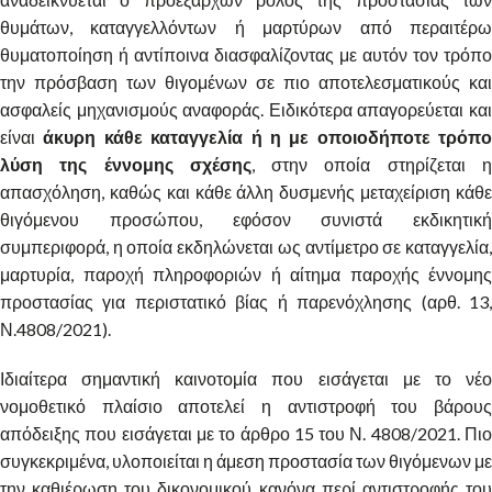
θυμάτων, καταγγελλόντων ή μαρτύρων από περαιτέρω
θυματοποίηση ή αντίποινα διασφαλίζοντας με αυτόν τον τρόπο
την πρόσβαση των θιγομένων σε πιο αποτελεσματικούς και
ασφαλείς μηχανισμούς αναφοράς. Ειδικότερα απαγορεύεται και
είναι
άκυρη κάθε καταγγελία ή η με οποιοδήποτε τρόπο
λύση της έννομης σχέσης
, στην οποία στηρίζεται 
απασχόληση, καθώς και κάθε άλλη δυσμενής μεταχείριση κάθε
θιγόμενου προσώπου, εφόσον συνιστά εκδικητική
συμπεριφορά, η οποία εκδηλώνεται ως αντίμετρο σε καταγγελία,
μαρτυρία, παροχή πληροφοριών ή αίτημα παροχής έννομης
προστασίας για περιστατικό βίας ή παρενόχλησης (αρθ. 13,
Ν.4808/2021).
Ιδιαίτερα σημαντική καινοτομία που εισάγεται με το νέο
νομοθετικό πλαίσιο αποτελεί η αντιστροφή του βάρους
απόδειξης που εισάγεται με το άρθρο 15 του Ν. 4808/2021. Πιο
συγκεκριμένα, υλοποιείται η άμεση προστασία των θιγόμενων με
την καθιέρωση του δικονομικού κανόνα περί αντιστροφής του