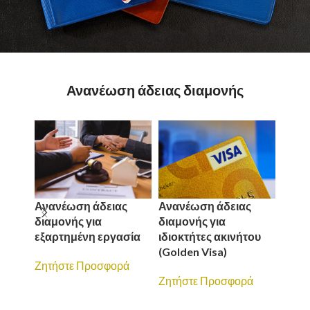
Ανανέωση άδειας διαμονής
Ανανέωση άδειας
Ανανέωση άδειας
Αναν
διαμονής για
διαμονής για
διαμ
εξαρτημένη εργασία
ιδιοκτήτες ακινήτου
Ζητή
(Golden Visa)
Ζητήστε Προσφορά
Ζητήστε Προσφορά