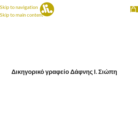
Skip to navigation
Skip to main content
Δικηγορικό γραφείο Δάφνης Ι. Σιώπη
SIOPI LAW
ναλαμβάνουμε με απόλυτη υπευθυνότητα &
υσυνειδησία πάσης φύσεως υποθέσεις που άπτονται
ου Αστικού, του Εμπορικού & του Διοικητικού Δικαίου,
χοντας τη δυνατότητα να χειριστούμε αποτελεσματικά
ποθέσεις σε ολόκληρη την Ελλάδα.