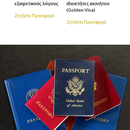
εξαιρετικούς λόγους
ιδιοκτήτες ακινήτου
μέλη 
(Golden Visa)
Έλλη
Ζητήστε Προσφορά
πολί
Ζητήστε Προσφορά
Ζητή