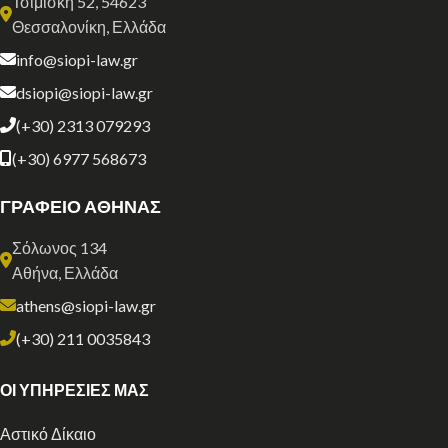
Τσιμισκή 52, 54623
Θεσσαλονίκη, Ελλάδα
info@siopi-law.gr
dsiopi@siopi-law.gr
(+30) 2313 079293
(+30) 6977 568673
ΓΡΑΦΕΙΟ ΑΘΗΝΑΣ
Σόλωνος 134
Αθήνα, Ελλάδα
athens@siopi-law.gr
(+30) 211 0035843
ΟΙ ΥΠΗΡΕΣΙΕΣ ΜΑΣ
Αστικό Δίκαιο