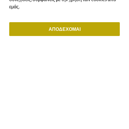
(+30) 211 0035843
εμάς.
ΟΙ ΥΠΗΡΕΣΙΕΣ ΜΑΣ
Αστικό Δίκαιο
ΑΠΟΔΕΧΟΜΑΙ
Εργατικό δίκαιο & συντάξεις
Διοικητικό δίκαιο
Μεταναστευτικό δίκαιο & δίκαιο ιθαγένειας
Εμπορικό & εταιρικό δίκαιο
ΕΞΥΠΗΡΕΤΗΣΗ ΠΕΛΑΤΩΝ
Μάθε τι άδεια δικαιούσαι
Αρχική χορήγηση άδειας διαμονής
Ανανέωση άδειας διαμονής
Ελληνική Ιθαγένεια
Κλείστε ραντεβού
Τρόποι Πληρωμής
Πολιτική Aπορρήτου