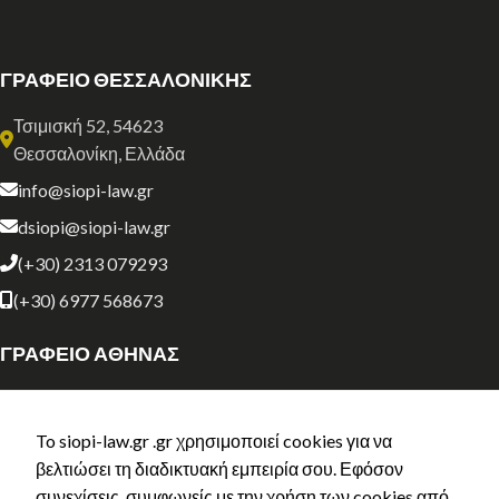
ΓΡΑΦΕΙΟ ΘΕΣΣΑΛΟΝΙΚΗΣ
Τσιμισκή 52, 54623
Θεσσαλονίκη, Ελλάδα
info@siopi-law.gr
dsiopi@siopi-law.gr
(+30) 2313 079293
(+30) 6977 568673
ΓΡΑΦΕΙΟ ΑΘΗΝΑΣ
Σόλωνος 134
Αθήνα, Ελλάδα
To siopi-law.gr .gr χρησιμοποιεί cookies για να
athens@siopi-law.gr
βελτιώσει τη διαδικτυακή εμπειρία σου. Εφόσον
συνεχίσεις, συμφωνείς με την χρήση των cookies από