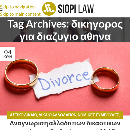
Skip to navigation
Skip to main content
Tag Archives: δικηγορος
για διαζυγιο αθηνα
04
ΙΟΎΝ
ΑΣΤΙΚΌ ΔΊΚΑΙΟ
,
ΔΊΚΑΙΟ ΑΛΛΟΔΑΠΏΝ
,
ΝΟΜΙΚΈΣ ΣΥΜΒΟΥΛΈΣ
,
Αναγνώριση αλλοδαπών δικαστικών
ΟΙΚΟΓΕΝΕΙΑΚΌ ΔΊΚΑΙΟ