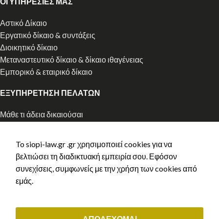
ΟΙ ΥΠΗΡΕΣΙΕΣ ΜΑΣ
Αστικό Δίκαιο
Εργατικό δίκαιο & συντάξεις
Διοικητικό δίκαιο
Μεταναστευτικό δίκαιο & δίκαιο ιθαγένειας
Εμπορικό & εταιρικό δίκαιο
ΕΞΥΠΗΡΕΤΗΣΗ ΠΕΛΑΤΩΝ
Μάθε τι άδεια δικαιούσαι
Αρχική χορήγηση άδειας διαμονής
Ανανέωση άδειας διαμονής
To siopi-law.gr .gr χρησιμοποιεί cookies για να
Ελληνική Ιθαγένεια
βελτιώσει τη διαδικτυακή εμπειρία σου. Εφόσον
Κλείστε ραντεβού
συνεχίσεις, συμφωνείς με την χρήση των cookies από
Τρόποι Πληρωμής
εμάς.
Πολιτική Aπορρήτου
Ασφάλεια πληρωμών
Copyright © 2023 siopi-law.gr - All rights reserved. Created by
ΑΠΟΔΕΧΟΜΑΙ