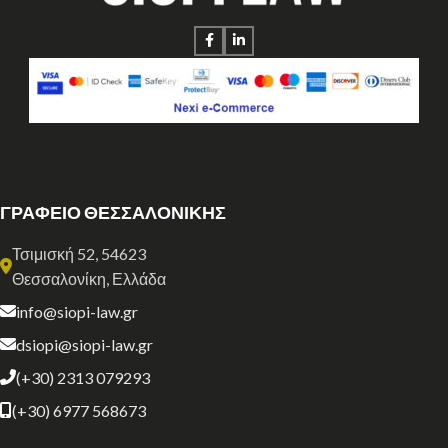
ΓΡΑΦΕΙΟ ΘΕΣΣΑΛΟΝΙΚΗΣ
Τσιμισκή 52, 54623
Θεσσαλονίκη, Ελλάδα
info@siopi-law.gr
dsiopi@siopi-law.gr
(+30) 2313 079293
(+30) 6977 568673