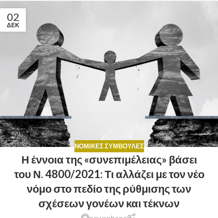
02
ΔΕΚ
ΝΟΜΙΚΈΣ ΣΥΜΒΟΥΛΈΣ
Η έννοια της «συνεπιμέλειας» βάσει
του Ν. 4800/2021: Τι αλλάζει με τον νέο
νόμο στο πεδίο της ρύθμισης των
σχέσεων γονέων και τέκνων
newsphone