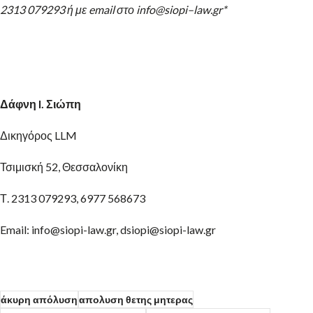
2313 079293 ή με
email
στο
info
@
siopi
–
law
.
gr
*
Δάφνη I. Σιώπη
Δικηγόρος LLM
Τσιμισκή 52, Θεσσαλονίκη
Τ. 2313 079293, 6977 568673
Email: info@siopi-law.gr, dsiopi@siopi-law.gr
άκυρη απόλυση
απολυση θετης μητερας