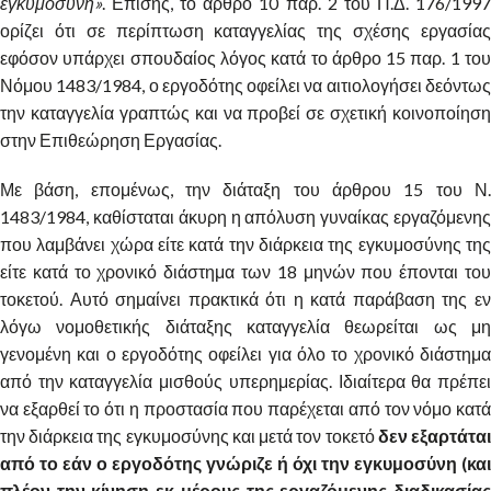
εγκυμοσύνη»
. Επίσης, το άρθρο 10 παρ. 2 του Π.Δ. 176/1997
ορίζει ότι σε περίπτωση καταγγελίας της σχέσης εργασίας
εφόσον υπάρχει σπουδαίος λόγος κατά το άρθρο 15 παρ. 1 του
Νόμου 1483/1984, ο εργοδότης οφείλει να αιτιολογήσει δεόντως
την καταγγελία γραπτώς και να προβεί σε σχετική κοινοποίηση
στην Επιθεώρηση Εργασίας.
Με βάση, επομένως, την διάταξη του άρθρου 15 του Ν.
1483/1984, καθίσταται άκυρη η απόλυση γυναίκας εργαζόμενης
που λαμβάνει χώρα είτε κατά την διάρκεια της εγκυμοσύνης της
είτε κατά το χρονικό διάστημα των 18 μηνών που έπονται του
τοκετού. Αυτό σημαίνει πρακτικά ότι η κατά παράβαση της εν
λόγω νομοθετικής διάταξης καταγγελία θεωρείται ως μη
γενομένη και ο εργοδότης οφείλει για όλο το χρονικό διάστημα
από την καταγγελία μισθούς υπερημερίας. Ιδιαίτερα θα πρέπει
να εξαρθεί το ότι η προστασία που παρέχεται από τον νόμο κατά
την διάρκεια της εγκυμοσύνης και μετά τον τοκετό
δεν εξαρτάτα
από το εάν ο εργοδότης γνώριζε ή όχι την εγκυμοσύνη
(και
πλέον την κίνηση εκ μέρους της εργαζόμενης διαδικασίας