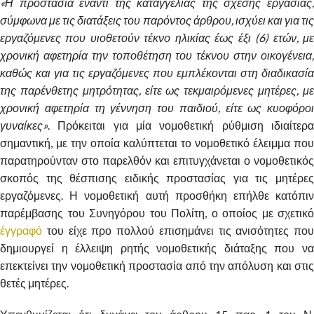
«Η προστασία έναντι της καταγγελίας της σχέσης εργασίας,
σύμφωνα με τις διατάξεις του παρόντος άρθρου, ισχύει και για τις
εργαζόμενες που υιοθετούν τέκνο ηλικίας έως έξι (6) ετών, με
χρονική αφετηρία την τοποθέτηση του τέκνου στην οικογένεια,
καθώς και για τις εργαζόμενες που εμπλέκονται στη διαδικασία
της παρένθετης μητρότητας, είτε ως τεκμαιρόμενες μητέρες, με
χρονική αφετηρία τη γέννηση του παιδιού, είτε ως κυοφόροι
γυναίκες»
. Πρόκειται για μία νομοθετική ρύθμιση ιδιαίτερα
σημαντική, με την οποία καλύπτεται το νομοθετικό έλειμμα που
παρατηρούνταν στο παρελθόν και επιτυγχάνεται ο νομοθετικός
σκοπός της θέσπισης ειδικής προστασίας για τις μητέρες
εργαζόμενες. Η νομοθετική αυτή προσθήκη επήλθε κατόπιν
παρέμβασης του Συνηγόρου του Πολίτη, ο οποίος με σχετικό
έγγραφό
του είχε προ πολλού επισημάνει τις ανισότητες που
δημιουργεί η έλλειψη ρητής νομοθετικής διάταξης που να
επεκτείνει την νομοθετική προστασία από την απόλυση και στις
θετές μητέρες.