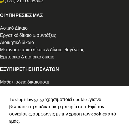
(+30) 211 0035843
ΟΙ ΥΠΗΡΕΣΙΕΣ ΜΑΣ
Αστικό Δίκαιο
Εργατικό δίκαιο & συντάξεις
Διοικητικό δίκαιο
Μεταναστευτικό δίκαιο & δίκαιο ιθαγένειας
Εμπορικό & εταιρικό δίκαιο
ΕΞΥΠΗΡΕΤΗΣΗ ΠΕΛΑΤΩΝ
Μάθε τι άδεια δικαιούσαι
Αρχική χορήγηση άδειας διαμονής
Ανανέωση άδειας διαμονής
To siopi-law.gr .gr χρησιμοποιεί cookies για να
Ελληνική Ιθαγένεια
βελτιώσει τη διαδικτυακή εμπειρία σου. Εφόσον
Κλείστε ραντεβού
συνεχίσεις, συμφωνείς με την χρήση των cookies από
Τρόποι Πληρωμής
εμάς.
Πολιτική Aπορρήτου