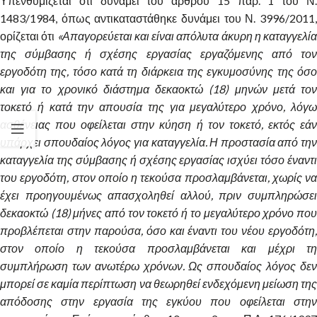
Υπενθυμίζεται ότι δυνάμει του άρθρου 15 παρ. 1 του Ν.
1483/1984, όπως αντικαταστάθηκε δυνάμει του Ν. 3996/2011,
ορίζεται ότι
«Απαγορεύεται και είναι απόλυτα άκυρη η καταγγελία
της σύμβασης ή σχέσης εργασίας εργαζόμενης από τον
εργοδότη της, τόσο κατά τη διάρκεια της εγκυμοσύνης της όσο
και για το χρονικό διάστημα δεκαοκτώ (18) μηνών μετά τον
τοκετό ή κατά την απουσία της για μεγαλύτερο χρόνο, λόγω
ασθένειας που οφείλεται στην κύηση ή τον τοκετό, εκτός εάν
υπάρχει σπουδαίος λόγος για καταγγελία. Η προστασία από την
καταγγελία της σύμβασης ή σχέσης εργασίας ισχύει τόσο έναντι
του εργοδότη, στον οποίο η τεκούσα προσλαμβάνεται, χωρίς να
έχει προηγουμένως απασχοληθεί αλλού, πριν συμπληρώσει
δεκαοκτώ (18) μήνες από τον τοκετό ή το μεγαλύτερο χρόνο που
προβλέπεται στην παρούσα, όσο και έναντι του νέου εργοδότη,
στον οποίο η τεκούσα προσλαμβάνεται και μέχρι τη
συμπλήρωση των ανωτέρω χρόνων. Ως σπουδαίος λόγος δεν
μπορεί σε καμία περίπτωση να θεωρηθεί ενδεχόμενη μείωση της
απόδοσης στην εργασία της εγκύου που οφείλεται στην