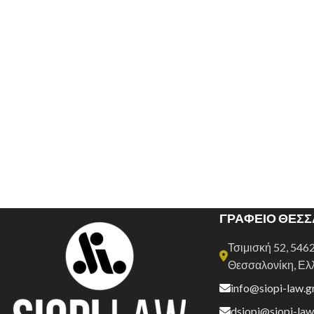
ΓΡΑΦΕΙΟ ΘΕΣ
Τσιμισκή 52, 546
Θεσσαλονίκη, Ελ
info@siopi-law.g
dsiopi@siopi-law