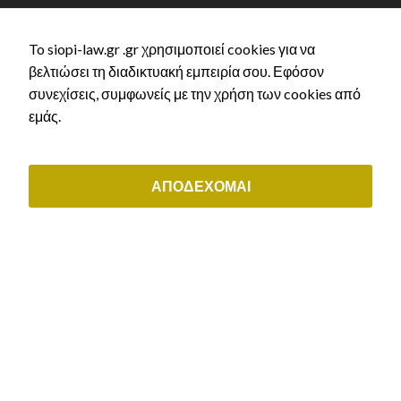
athens@siopi-law.gr
(+30) 211 0035843
To siopi-law.gr .gr χρησιμοποιεί cookies για να
βελτιώσει τη διαδικτυακή εμπειρία σου. Εφόσον
συνεχίσεις, συμφωνείς με την χρήση των cookies από
ΟΙ ΥΠΗΡΕΣΙΕΣ ΜΑΣ
εμάς.
Αστικό Δίκαιο
Εργατικό δίκαιο & συντάξεις
Διοικητικό δίκαιο
ΑΠΟΔΕΧΟΜΑΙ
Μεταναστευτικό δίκαιο & δίκαιο ιθαγένειας
Εμπορικό & εταιρικό δίκαιο
ΕΞΥΠΗΡΕΤΗΣΗ ΠΕΛΑΤΩΝ
Μάθε τι άδεια δικαιούσαι
Αρχική χορήγηση άδειας διαμονής
Ανανέωση άδειας διαμονής
Ελληνική Ιθαγένεια
Κλείστε ραντεβού