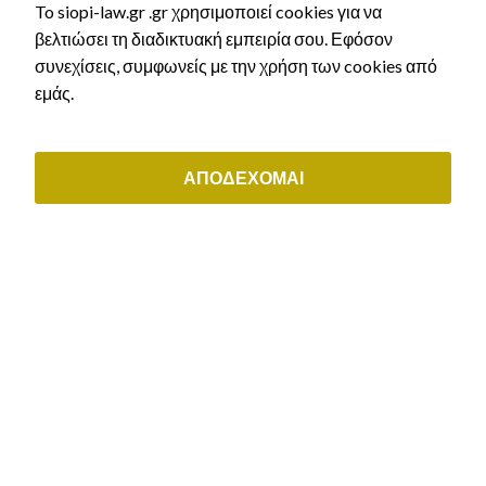
To siopi-law.gr .gr χρησιμοποιεί cookies για να
(+30) 211 0035843
βελτιώσει τη διαδικτυακή εμπειρία σου. Εφόσον
συνεχίσεις, συμφωνείς με την χρήση των cookies από
ΟΙ ΥΠΗΡΕΣΙΕΣ ΜΑΣ
εμάς.
Αστικό Δίκαιο
Εργατικό δίκαιο & συντάξεις
ΑΠΟΔΕΧΟΜΑΙ
Διοικητικό δίκαιο
Μεταναστευτικό δίκαιο & δίκαιο ιθαγένειας
Εμπορικό & εταιρικό δίκαιο
ΕΞΥΠΗΡΕΤΗΣΗ ΠΕΛΑΤΩΝ
Μάθε τι άδεια δικαιούσαι
Αρχική χορήγηση άδειας διαμονής
Ανανέωση άδειας διαμονής
Ελληνική Ιθαγένεια
Κλείστε ραντεβού
Τρόποι Πληρωμής