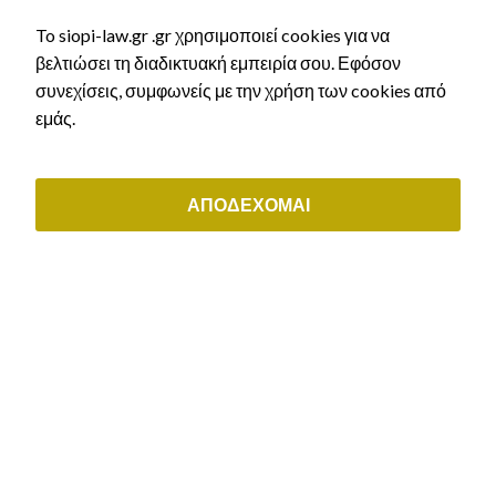
athens@siopi-law.gr
To siopi-law.gr .gr χρησιμοποιεί cookies για να
(+30) 211 0035843
βελτιώσει τη διαδικτυακή εμπειρία σου. Εφόσον
συνεχίσεις, συμφωνείς με την χρήση των cookies από
ΟΙ ΥΠΗΡΕΣΙΕΣ ΜΑΣ
εμάς.
Αστικό Δίκαιο
Εργατικό δίκαιο & συντάξεις
ΑΠΟΔΕΧΟΜΑΙ
Διοικητικό δίκαιο
Μεταναστευτικό δίκαιο & δίκαιο ιθαγένειας
Εμπορικό & εταιρικό δίκαιο
ΕΞΥΠΗΡΕΤΗΣΗ ΠΕΛΑΤΩΝ
Μάθε τι άδεια δικαιούσαι
Αρχική χορήγηση άδειας διαμονής
Ανανέωση άδειας διαμονής
Ελληνική Ιθαγένεια
Κλείστε ραντεβού