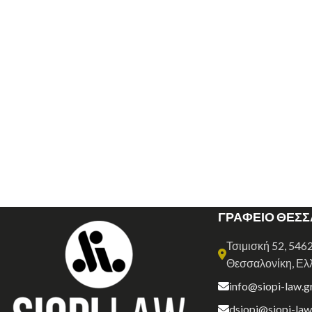
ΓΡΑΦΕΙΟ ΘΕΣ
Τσιμισκή 52, 546
Θεσσαλονίκη, Ελ
info@siopi-law.g
dsiopi@siopi-law