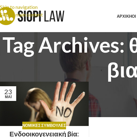
Skip to navigation
Skip to main content
ΑΡΧΙΚΗ
ΟΙ
Tag Archives:
βι
23
ΜΆΙ
ΝΟΜΙΚΈΣ ΣΥΜΒΟΥΛΈΣ
Ενδοοικογενειακή βία: