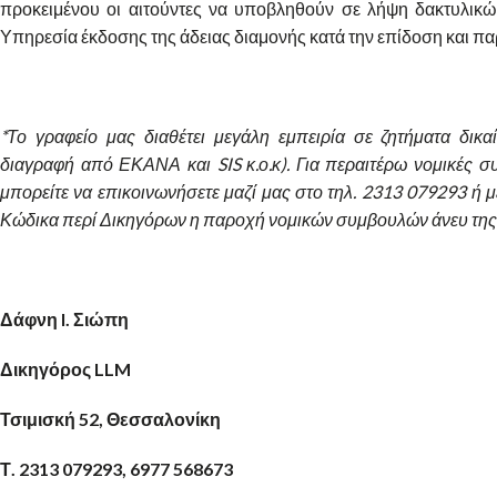
προκειμένου οι αιτούντες να υποβληθούν σε λήψη δακτυλικ
Υπηρεσία έκδοσης της άδειας διαμονής κατά την επίδοση και πα
*Το γραφείο μας διαθέτει μεγάλη εμπειρία σε ζητήματα δικα
διαγραφή από ΕΚΑΝΑ και SIS
κ.ο.κ). Για περαιτέρω νομικές
μπορείτε να επικοινωνήσετε μαζί μας στο τηλ. 2313 079293 ή μ
Κώδικα περί Δικηγόρων η παροχή νομικών συμβουλών άνευ της 
Δάφνη I. Σιώπη
Δικηγόρος LLM
Τσιμισκή 52, Θεσσαλονίκη
Τ. 2313 079293, 6977 568673