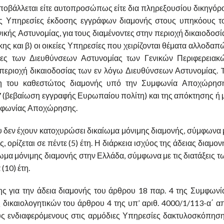
υποβάλλεται είτε αυτοπροσώπως είτε δια πληρεξουσίου δικηγόρ
διες Υπηρεσίες έκδοσης εγγράφων διαμονής στους υπηκόους τ
κής Αστυνομίας, για τους διαμένοντες στην περιοχή δικαιοδοσί
ς και β) οι οικείες Υπηρεσίες που χειρίζονται θέματα αλλοδαπ
ρες των Διευθύνσεων Αστυνομίας των Γενικών Περιφερειακ
περιοχή δικαιοδοσίας των εν λόγω Διευθύνσεων Αστυνομίας. 
ειξη του καθεστώτος διαμονής υπό την Συμφωνία Αποχώρησ
07 (βεβαίωση εγγραφής Ευρωπαίου πολίτη) και της απόκτησης ή 
Συμφωνίας Αποχώρησης.
ου δεν έχουν κατοχυρώσει δικαίωμα μόνιμης διαμονής, σύμφωνα 
ορίζεται σε πέντε (5) έτη. Η διάρκεια ισχύος της άδειας διαμον
ωμα μόνιμης διαμονής στην Ελλάδα, σύμφωνα με τις διατάξεις τ
(10) έτη.
ης για την άδεια διαμονής του άρθρου 18 παρ. 4 της Συμφωνί
ικαιολογητικών του άρθρου 4 της υπ’ αριθ. 4000/1/113-α΄ α
 ενδιαφερόμενους στις αρμόδιες Υπηρεσίες δακτυλοσκόπηση