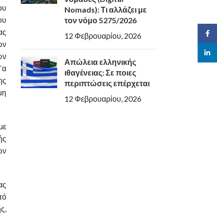
ου
Nomads): Τι αλλάζει με
ου
τον νόμο 5275/2026
ας
Face
12 Φεβρουαρίου, 2026
ών
linked
ών
Απώλεια ελληνικής
Tα
ιθαγένειας: Σε ποιες
ης
περιπτώσεις επέρχεται
μη
12 Φεβρουαρίου, 2026
με
ής
ων
ας
πό
ς,