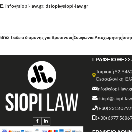
Ε. info@siopi-law.gr, dsiopi@siopi-law.gr
Brexit
αδεια διαμονης για Βρετανους
Συμφωνια Αποχωρησης
υπηκ
ΓΡΑΦΕΙΟ ΘΕΣ
Τσιμισκή 52, 546
Θεσσαλονίκη, Ελ
info@siopi-law.g
dsiopi@siopi-law
(+30) 2313 0792
(+30) 6977 5686
ΓΡΑΦΕΙΟ ΑΘΗ