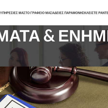
 ΥΠΗΡΕΣΙΕΣ ΜΑΣ
ΤΟ ΓΡΑΦΕΙΟ ΜΑΣ
ΑΔΕΙΕΣ ΠΑΡΑΜΟΝΗΣ
ΚΛΕΙΣΤΕ ΡΑΝΤ
ΜΑΤΑ & ΕΝΗΜ
 ΣΥΜΒΟΥΛΈΣ
ηκόους στην Ελλάδα μετά το Brexi
e
On 27 Ιανουαρίου, 2021