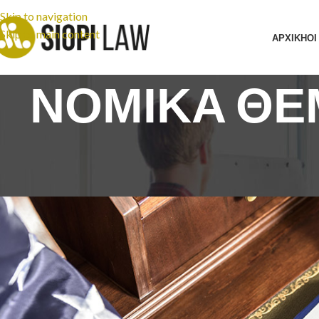
Skip to navigation
Skip to main content
ΑΡΧΙΚΗ
ΟΙ
ΝΟΜΙΚΑ ΘΕ
ΝΟΜΙΚΈΣ
Άδεια διαμονής για Βρετανούς υπ
Posted by
newsphon