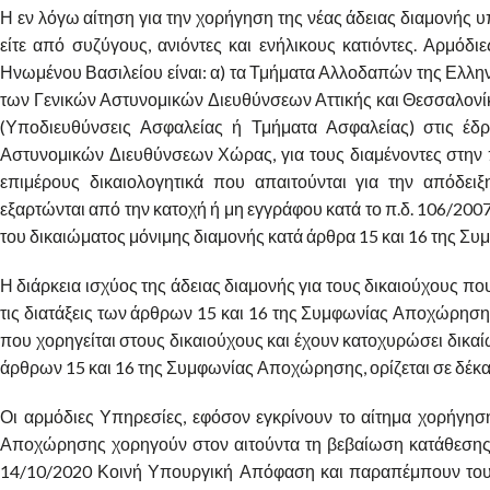
Η εν λόγω αίτηση για την χορήγηση της νέας άδειας διαμονής 
είτε από συζύγους, ανιόντες και ενήλικους κατιόντες. Αρμό
Ηνωμένου Βασιλείου είναι: α) τα Τμήματα Αλλοδαπών της Ελληνι
των Γενικών Αστυνομικών Διευθύνσεων Αττικής και Θεσσαλονίκη
(Υποδιευθύνσεις Ασφαλείας ή Τμήματα Ασφαλείας) στις έδ
Αστυνομικών Διευθύνσεων Χώρας, για τους διαμένοντες στην 
επιμέρους δικαιολογητικά που απαιτούνται για την απόδ
εξαρτώνται από την κατοχή ή μη εγγράφου κατά το π.δ. 106/20
του δικαιώματος μόνιμης διαμονής κατά άρθρα 15 και 16 της 
Η διάρκεια ισχύος της άδειας διαμονής για τους δικαιούχους π
τις διατάξεις των άρθρων 15 και 16 της Συμφωνίας Αποχώρησης, 
που χορηγείται στους δικαιούχους και έχουν κατοχυρώσει δικαί
άρθρων 15 και 16 της Συμφωνίας Αποχώρησης, ορίζεται σε δέκα 
Οι αρμόδιες Υπηρεσίες, εφόσον εγκρίνουν το αίτημα χορήγησ
Αποχώρησης χορηγούν στον αιτούντα τη βεβαίωση κατάθεσης δ
14/10/2020 Κοινή Υπουργική Απόφαση και παραπέμπουν τους