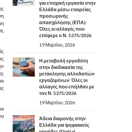
για εποχική εργασία στην
ης
Ελλάδα μέσω εταιρείας
ση
προσωρινής
απασχόλησης (ΕΠΑ):
μη
Όλες οι αλλαγές που
t,
επέφερε ο Ν. 5275/2026
19 Μαρτίου, 2026
άς
ας
Η μεταβολή εργοδότη
ην
στην διαδικασία της
ης
μετάκλησης αλλοδαπών
εργαζομένων: Όλες οι
αι
αλλαγές που επήλθαν με
ας
τον Ν. 5275/2026
19 Μαρτίου, 2026
μα
να
Άδεια διαμονής στην
Ελλάδα για ψηφιακούς
νομάδες (Digital