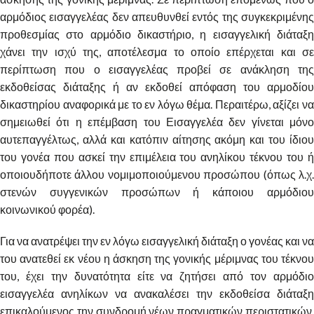
αρμόδιος εισαγγελέας δεν απευθυνθεί εντός της συγκεκριμένης
προθεσμίας στο αρμόδιο δικαστήριο, η εισαγγελική διάταξη
χάνει την ισχύ της, αποτέλεσμα το οποίο επέρχεται και σε
περίπτωση που ο εισαγγελέας προβεί σε ανάκληση της
εκδοθείσας διάταξης ή αν εκδοθεί απόφαση του αρμοδίου
δικαστηρίου αναφορικά με το εν λόγω θέμα. Περαιτέρω, αξίζει να
σημειωθεί ότι η επέμβαση του Εισαγγελέα δεν γίνεται μόνο
αυτεπαγγέλτως, αλλά και κατόπιν αίτησης ακόμη και του ίδιου
του γονέα που ασκεί την επιμέλεια του ανηλίκου τέκνου του ή
οποιουδήποτε άλλου νομιμοποιούμενου προσώπου (όπως λ.χ.
στενών συγγενικών προσώπων ή κάποιου αρμόδιου
κοινωνικού φορέα).
Για να ανατρέψει την εν λόγω εισαγγελική διάταξη ο γονέας και να
του ανατεθεί εκ νέου η άσκηση της γονικής μέριμνας του τέκνου
του, έχει την δυνατότητα είτε να ζητήσει από τον αρμόδιο
εισαγγελέα ανηλίκων να ανακαλέσει την εκδοθείσα διάταξη
επικαλούμενος την συνδρομή νέων πραγματικών περιστατικών,