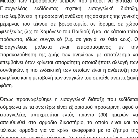
Μεταξύ των πρόσφορων μέτρων που μπορεί να διατάξει ο
Εισαγγελέας εκδίδοντας σχετική εισαγγελική διάταξη,
περιλαμβάνεται η προσωρινή ανάθεση της άσκησης της γονικής
μέριμνας του τέκνου σε βρεφοκομείο, σε ίδρυμα, σε χώρο
φιλοξενίας (λ.χ. το Χαμόγελο του Παιδιού) ή και σε κάποιο τρίτο
πρόσωπο, ιδίως συγγενικό (λ.χ. σε γιαγιά, σε θεία κ.ο.κ). Ο
Εισαγγελέας μάλιστα είναι επιφορτισμένος με την
παρακολούθηση της ζωής των ανηλίκων, με αποτέλεσμα να
επεμβαίνει όταν κρίνεται απαραίτητη οποιαδήποτε αλλαγή των
συνθηκών, η πιο ενδεικτική των οποίων είναι η ανάπτυξη του
ανηλίκου και η μεταβολή των αναγκών του σε κάθε αναπτυξιακή
φάση.
Όπως προαναφέρθηκε, η εισαγγελική διάταξη που εκδίδεται
σύμφωνα με τα ανωτέρω είναι εξ ορισμού προσωρινή, αφού ο
εισαγγελέας υποχρεούται εντός τριάντα (30) ημερών να
απευθυνθεί στο αρμόδιο δικαστήριο, το οποίο είναι και το
τελικώς αρμόδιο για να κρίνει αναφορικά με το ζήτημα της
άσκησης της γονικής μέριμνας. Σε περίπτωση επομένως που ο