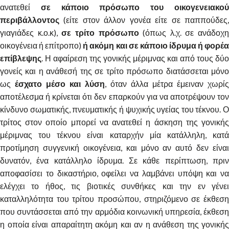
ανατεθεί
σε κάποιο πρόσωπο του οικογενειακο
περιβάλλοντος
(είτε στον άλλον γονέα είτε σε παππούδες,
γιαγιάδες κ.ο.κ),
σε τρίτο πρόσωπο
(όπως λ.χ. σε ανάδοχη
οικογένεια ή επίτροπο)
ή ακόμη και σε κάποιο ίδρυμα ή φορέ
επίβλεψης
. Η αφαίρεση της γονικής μέριμνας και από τους δύο
γονείς και η ανάθεσή της σε τρίτο πρόσωπο διατάσσεται μόνο
ως
έσχατο μέσο και λύση
, όταν άλλα μέτρα έμειναν χωρίς
αποτέλεσμα ή κρίνεται ότι δεν επαρκούν για να αποτρέψουν τον
κίνδυνο σωματικής, πνευματικής ή ψυχικής υγείας του τέκνου. Ο
τρίτος στον οποίο μπορεί να ανατεθεί η άσκηση της γονικής
μέριμνας του τέκνου είναι καταρχήν μία κατάλληλη, κατά
προτίμηση συγγενική οικογένεια, και μόνο αν αυτό δεν είναι
δυνατόν, ένα κατάλληλο ίδρυμα. Σε κάθε περίπτωση, πριν
αποφασίσει το δικαστήριο, οφείλει να λαμβάνει υπόψη και να
ελέγχει το ήθος, τις βιοτικές συνθήκες και την εν γένει
καταλληλότητα του τρίτου προσώπου, στηριζόμενο σε έκθεση
που συντάσσεται από την αρμόδια κοινωνική υπηρεσία, έκθεση
η οποία είναι απαραίτητη ακόμη και αν η ανάθεση της γονικής