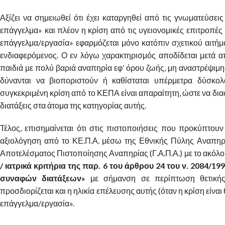
Αξίζει να σημειωθεί ότι έχει καταργηθεί από τις γνωματεύσει
επάγγελμα» και πλέον η κρίση από τις υγειονομικές επιτροπές 
επάγγελμα/εργασία» εφαρμόζεται μόνο κατόπιν σχετικού αιτήμ
ενδιαφερόμενος. Ο εν λόγω χαρακτηρισμός αποδίδεται μετά α
παιδιά με πολύ βαριά αναπηρία εφ’ όρου ζωής, μη αναστρέψιμης
δύνανται να βιοποριστούν ή καθίσταται υπέρμετρα δύσκο
συγκεκριμένη κρίση από το ΚΕΠΑ είναι απαραίτητη, ώστε να δι
διατάξεις στα άτομα της κατηγορίας αυτής.
Τέλος, επισημαίνεται ότι στις πιστοποιήσεις που προκύπτουν
αξιολόγηση από το ΚΕ.Π.Α. μέσω της Εθνικής Πύλης Αναπηρί
Αποτελέσματος Πιστοποίησης Αναπηρίας (Γ.Α.Π.Α.) με το ακόλο
/ ιατρικά κριτήρια της παρ. 6 του άρθρου 24 του ν. 2084/199
συναφών διατάξεων»
με σήμανση σε περίπτωση θετικής 
προσδιορίζεται και η ηλικία επέλευσης αυτής (όταν η κρίση είναι 
επάγγελμα/εργασία».