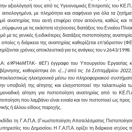
την αξιολόγησή τους από τις Υγειονομικές Επιτροπές του ΚΕ.Π.
 αιτιολογημένα, με πληρότητα και σαφήνεια για όλα τα ζητήμα
μό αναπηρίας που αυτή επιφέρει στον αιτούντα, καθώς και τ
, σύμφωνα με τις εκάστοτε ισχύουσες διατάξεις του Ενιαίου Πίνα
με τις γενικές ή ειδικότερες διατάξεις πιστοποίησης αναπηρία
οποίες η διάρκεια της αναπηρίας καθορίζεται επ’αόριστον (Φ
ίζονται χρόνιες αποκλειστικά για τις ανάγκες του ν.2643/1998.
ΑΔΑ: 69ΡΙ46ΜΤΛΚ- 8ΕΓ) έγγραφο του Υπουργείου Εργασίας κ
έρνησης, καθορίστηκε ότι
«[…] από τις 16 Σεπτεμβρίου 2022,
αποκλειστικώς ηλεκτρονικά μέσω του πληροφοριακού συστήματ
την υποβολή της αίτησης και ελαχιστοποιεί την ταλαιπωρία τ
 μοναδική αίτηση για πιστοποίηση αναπηρίας από το ΚΕ.Π.Α
τοποίηση που λαμβάνει είναι ενιαία και τον πιστοποιεί ως προς 
νικής ή άλλου είδους παροχής.
εκδίδει τη Γ.Α.Π.Α. (Γνωστοποίηση Αποτελέσματος Πιστοποίησ
 υπηρεσίες του Δημοσίου. Η Γ.Α.Π.Α. ορίζει τη διάρκεια ισχύος τ