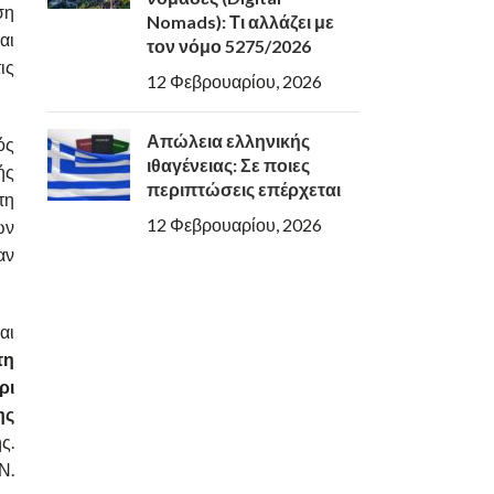
ση
Nomads): Τι αλλάζει με
αι
τον νόμο 5275/2026
ις
12 Φεβρουαρίου, 2026
Απώλεια ελληνικής
ός
ιθαγένειας: Σε ποιες
ής
περιπτώσεις επέρχεται
τη
12 Φεβρουαρίου, 2026
ων
αν
αι
τη
ρι
ης
ς.
Ν.