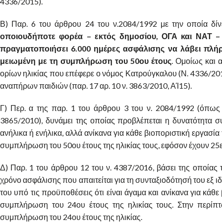
4336/2015).
Β) Παρ. 6 του άρθρου 24 του ν.2084/1992 με την οποία δίν
οποιουδήποτε φορέα – εκτός δημοσίου, ΟΓΑ και ΝΑΤ – μ
πραγματοποιήσει 6.000 ημέρες ασφάλισης να λάβει πλή
μειωμένη με τη συμπλήρωση του 50ου έτους
. Ομοίως και 
ορίων ηλικίας που επέφερε ο νόμος Κατρούγκαλου (Ν. 4336/201
αναπήρων παιδιών (παρ. 17 αρ. 10 ν. 3863/2010, ΑΊ15).
Γ) Περ. α της παρ. 1 του άρθρου 3 του ν. 2084/1992 (όπως 
3865/2010), δυνάμει της οποίας προβλέπεται η δυνατότητα 
ανήλικα ή ενήλικα, αλλά ανίκανα για κάθε βιοποριστική εργασία
συμπλήρωση του 50ου έτους της ηλικίας τους, εφόσον έχουν 25
Δ) Παρ. 1 του άρθρου 12 του ν. 4387/2016, βάσει της οποίας 
χρόνο ασφάλισης που απαιτείται για τη συνταξιοδότησή του εξ ιδ
του υπό τις προϋποθέσεις ότι είναι άγαμα και ανίκανα για κάθε
συμπλήρωση του 24ου έτους της ηλικίας τους. Στην περίπτ
συμπλήρωση του 24ου έτους της ηλικίας.