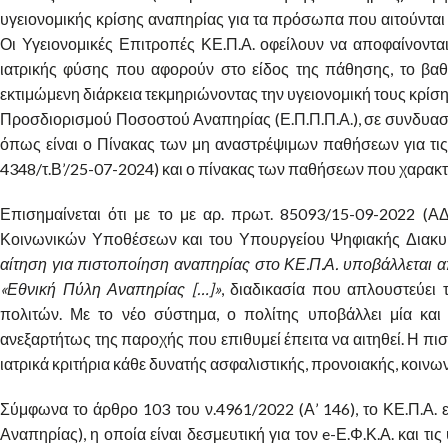
υγειονομικής κρίσης αναπηρίας για τα πρόσωπα που αιτούνται 
Οι Υγειονομικές Επιτροπές ΚΕ.Π.Α. οφείλουν να αποφαίνονται
ιατρικής φύσης που αφορούν στο είδος της πάθησης, το βαθ
εκτιμώμενη διάρκεια τεκμηριώνοντας την υγειονομική τους κρίση
Προσδιορισμού Ποσοστού Αναπηρίας (Ε.Π.Π.Π.Α.), σε συνδυασμό 
όπως είναι ο Πίνακας των μη αναστρέψιμων παθήσεων για τις 
4348/τ.Β’/25-07-2024) και ο πίνακας των παθήσεων που χαρακτηρ
Επισημαίνεται ότι με το με αρ. πρωτ. 85093/15-09-2022 (
Κοινωνικών Υποθέσεων και του Υπουργείου Ψηφιακής Διακυβ
αίτηση για πιστοποίηση αναπηρίας στο ΚΕ.Π.Α. υποβάλλεται 
«Εθνική Πύλη Αναπηρίας […]»
, διαδικασία που απλουστεύει 
πολιτών. Με το νέο σύστημα, ο πολίτης υποβάλλει μία και
ανεξαρτήτως της παροχής που επιθυμεί έπειτα να αιτηθεί. Η πισ
ιατρικά κριτήρια κάθε δυνατής ασφαλιστικής, προνοιακής, κοινω
Σύμφωνα το άρθρο 103 του ν.4961/2022 (Α’ 146), το ΚΕ.Π.Α. 
Αναπηρίας), η οποία είναι δεσμευτική για τον e-Ε.Φ.Κ.Α. και τις