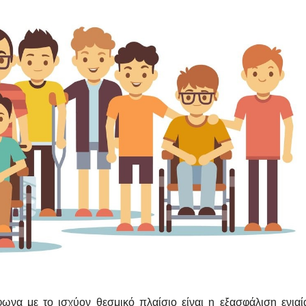
να με το ισχύον θεσμικό πλαίσιο είναι η εξασφάλιση ενιαί