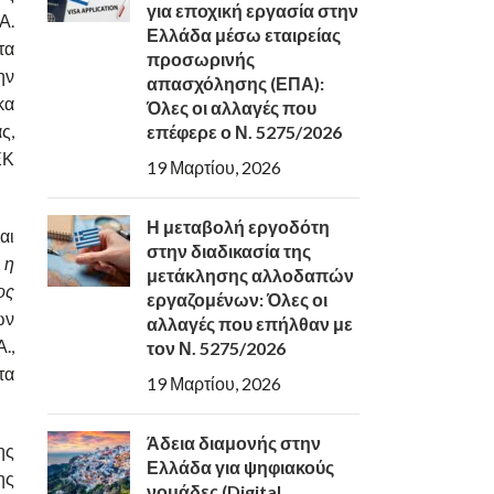
για εποχική εργασία στην
Α.
Ελλάδα μέσω εταιρείας
τα
προσωρινής
ην
απασχόλησης (ΕΠΑ):
κα
Όλες οι αλλαγές που
ς,
επέφερε ο Ν. 5275/2026
ΕΚ
19 Μαρτίου, 2026
Η μεταβολή εργοδότη
αι
στην διαδικασία της
 η
μετάκλησης αλλοδαπών
ος
εργαζομένων: Όλες οι
ων
αλλαγές που επήλθαν με
.,
τον Ν. 5275/2026
τα
19 Μαρτίου, 2026
Άδεια διαμονής στην
ης
Ελλάδα για ψηφιακούς
ης
νομάδες (Digital