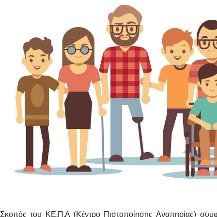
Σκοπός του ΚΕ.Π.Α (Κέντρο Πιστοποίησης Αναπηρίας) σύμφω