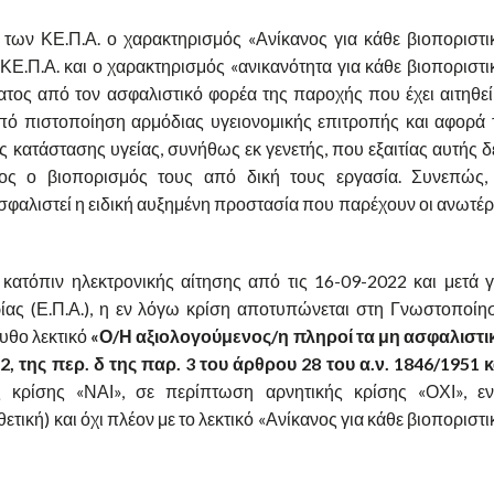
ς των ΚΕ.Π.Α. ο χαρακτηρισμός «Ανίκανος για κάθε βιοποριστι
ΚΕ.Π.Α. και ο χαρακτηρισμός «ανικανότητα για κάθε βιοποριστι
ατος από τον ασφαλιστικό φορέα της παροχής που έχει αιτηθεί
πό πιστοποίηση αρμόδιας υγειονομικής επιτροπής και αφορά 
 κατάστασης υγείας, συνήθως εκ γενετής, που εξαιτίας αυτής δ
λος ο βιοπορισμός τους από δική τους εργασία. Συνεπώς,
ασφαλιστεί η ειδική αυξημένη προστασία που παρέχουν οι ανωτέ
 κατόπιν ηλεκτρονικής αίτησης από τις 16-09-2022 και μετά γ
ας (Ε.Π.Α.), η εν λόγω κρίση αποτυπώνεται στη Γνωστοποίη
υθο λεκτικό
«Ο/Η αξιολογούμενος/η πληροί τα μη ασφαλιστι
2, της περ. δ της παρ. 3 του άρθρου 28 του α.ν. 1846/1951 κ
κρίσης «ΝΑΙ», σε περίπτωση αρνητικής κρίσης «ΟΧΙ», ε
θετική) και όχι πλέον με το λεκτικό «Ανίκανος για κάθε βιοποριστι