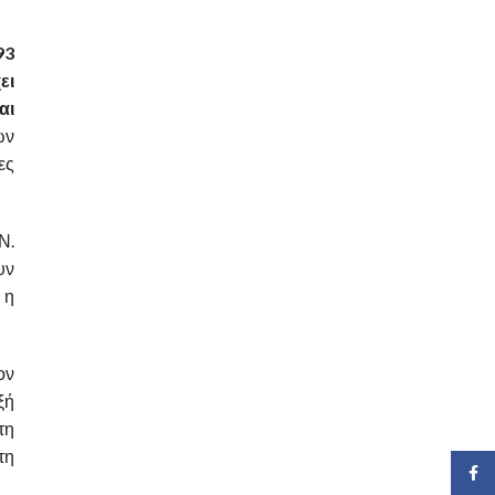
93
ει
αι
ων
ες
Ν.
υν
 η
ον
ξή
τη
τη
Face