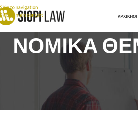
Skip to navigation
Skip to main content
ΑΡΧΙΚΗ
ΟΙ
ΝΟΜΙΚΑ ΘΕ
ΕΡΓΑΤΙΚΌ ΚΑΙ ΚΟΙΝΩΝΙΚΟΑΣΦΑΛΙΣ
Η «ανικανότητα για κάθε βι
πιστοποίηση αναπηρίας από 
θεμελίωση συνταξιο
Posted by
D.siopi
On