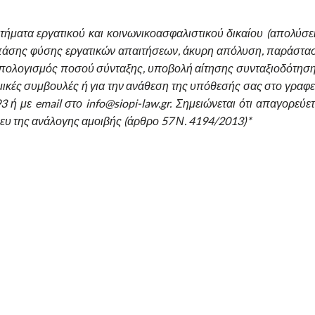
τήματα εργατικού και κοινωνικοασφαλιστικού δικαίου (απολύσει
πάσης φύσης εργατικών απαιτήσεων, άκυρη απόλυση, παράστα
υπολογισμός ποσού σύνταξης, υποβολή αίτησης συνταξιοδότηση
ομικές συμβουλές ή για την ανάθεση της υπόθεσής σας στο γραφε
 ή με email στο info@siopi-law.gr. Σημειώνεται ότι απαγορεύετ
υ της ανάλογης αμοιβής (άρθρο 57 Ν. 4194/2013)*