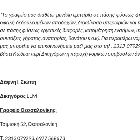
*Το γραφείο μας διαθέτει μεγάλη εμπειρία σε πάσης φύσεως ζη
οφειλή δεδουλευμένων αποδοχών, διεκδίκηση υπερωριών και 
σε πάσης φύσεως εργατικές διαφορές, καταμέτρηση ενσήμων, 
συντάξεις γήρατος, αναπηρίας, θανάτου κ.ο.κ). Για περαιτέρω ν
μας μπορείτε να επικοινωνήσετε μαζί μας στο τηλ. 2313 079293
βάσει Κώδικα περί Δικηγόρων η παροχή νομικών συμβουλών άνε
Δάφνη I. Σιώπη
Δικηγόρος LLM
Γραφείο Θεσσαλονίκης:
Τσιμισκή 52, Θεσσαλονίκη
Τ. 2313 079293, 6977 568673