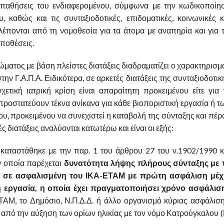
ς παθήσεις του ενδιαφερομένου, σύμφωνα με την κωδικοποίη
καθώς και τις συνταξιοδοτικές, επιδοματικές, κοινωνικές κ
έπονται από τη νομοθεσία για τα άτομα με αναπηρία και για τ
ϋποθέσεις.
ματος με βάση πλείστες διατάξεις διαδραματίζει ο χαρακτηρισμ
ν Γ.Α.Π.Α. Ειδικότερα, σε αρκετές διατάξεις της συνταξιοδοτικ
τική ιατρική κρίση είναι απαραίτητη προκειμένου είτε για 
οστατεύουν τέκνα ανίκανα για κάθε βιοποριστική εργασία ή τ
υ, προκειμένου να συνεχιστεί η καταβολή της σύνταξης και πέρ
ς διατάξεις αναλύονται κατωτέρω και είναι οι εξής:
ικαταστάθηκε με την παρ. 1 του άρθρου 27 του ν.1902/1990 κ
ν οποία παρέχεται
δυνατότητα λήψης πλήρους σύνταξης με 
ς σε ασφαλισμένη του ΙΚΑ-ΕΤΑΜ με πρώτη ασφάλιση μέχ
κή εργασία, η οποία έχει πραγματοποιήσει χρόνο ασφάλισ
ΤΑΜ, το Δημόσιο, Ν.Π.Δ.Δ. ή άλλο οργανισμό κύριας ασφάλιση
η από την αύξηση των ορίων ηλικίας με τον νόμο Κατρούγκαλου (