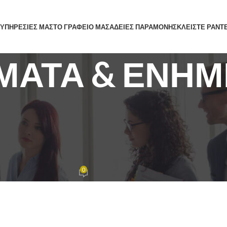
 ΥΠΗΡΕΣΙΕΣ ΜΑΣ
ΤΟ ΓΡΑΦΕΙΟ ΜΑΣ
ΑΔΕΙΕΣ ΠΑΡΑΜΟΝΗΣ
ΚΛΕΙΣΤΕ ΡΑΝΤ
ΜΑΤΑ & ΕΝΗΜ
ΤΙΚΌ ΔΊΚΑΙΟ
,
ΝΟΜΙΚΈΣ ΣΥΜΒΟΥΛΈΣ
οποριστική εργασία» κατά την
τα ΚΕΠΑ: Η επιρροή της στην
δοτικού δικαιώματος
0
 12 Σεπτεμβρίου, 2025