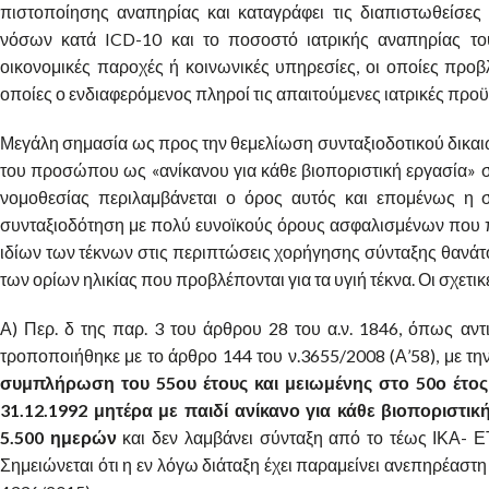
πιστοποίησης αναπηρίας και καταγράφει τις διαπιστωθείσε
νόσων κατά ICD-10 και το ποσοστό ιατρικής αναπηρίας του, 
οικονομικές παροχές ή κοινωνικές υπηρεσίες, οι οποίες προβλ
οποίες ο ενδιαφερόμενος πληροί τις απαιτούμενες ιατρικές προ
Μεγάλη σημασία ως προς την θεμελίωση συνταξιοδοτικού δικαιώ
του προσώπου ως «ανίκανου για κάθε βιοποριστική εργασία» στη
νομοθεσίας περιλαμβάνεται ο όρος αυτός και επομένως η σχε
συνταξιοδότηση με πολύ ευνοϊκούς όρους ασφαλισμένων που πρ
ιδίων των τέκνων στις περιπτώσεις χορήγησης σύνταξης θανάτο
των ορίων ηλικίας που προβλέπονται για τα υγιή τέκνα. Οι σχετικέ
Α) Περ. δ της παρ. 3 του άρθρου 28 του α.ν. 1846, όπως αντ
τροποποιήθηκε με το άρθρο 144 του ν.3655/2008 (Α’58), με τη
συμπλήρωση του 55ου έτους και μειωμένης στο 50ο έτο
31.12.1992 μητέρα με παιδί ανίκανο για κάθε βιοποριστι
5.500 ημερών
και δεν λαμβάνει σύνταξη από το τέως ΙΚΑ- Ε
Σημειώνεται ότι η εν λόγω διάταξη έχει παραμείνει ανεπηρέαστ