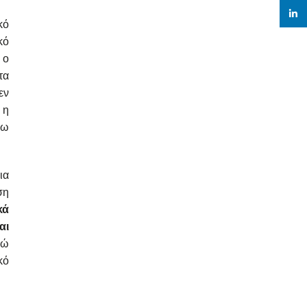
linked
κό
κό
 ο
τα
εν
 η
ρω
ια
ση
κά
αι
νώ
κό