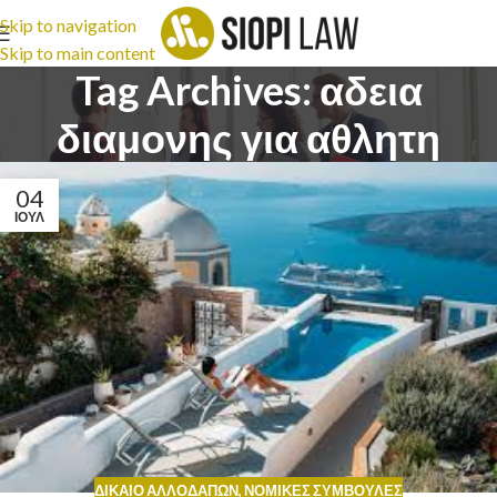
Skip to navigation
Skip to main content
Tag Archives: αδεια
διαμονης για αθλητη
04
ΙΟΎΛ
ΔΊΚΑΙΟ ΑΛΛΟΔΑΠΏΝ
,
ΝΟΜΙΚΈΣ ΣΥΜΒΟΥΛΈΣ