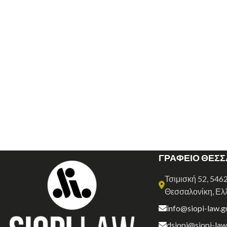
ΓΡΑΦΕΙΟ ΘΕΣ
Τσιμισκή 52, 546
Θεσσαλονίκη, Ελ
info@siopi-law.g
dsiopi@siopi-law