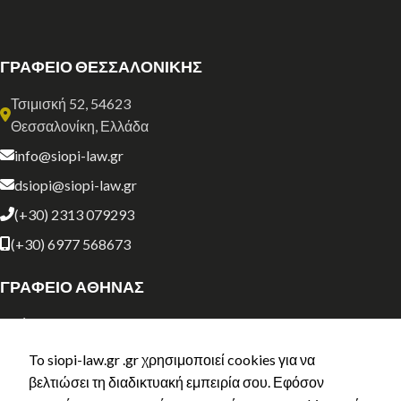
ΓΡΑΦΕΙΟ ΘΕΣΣΑΛΟΝΙΚΗΣ
Τσιμισκή 52, 54623
Θεσσαλονίκη, Ελλάδα
info@siopi-law.gr
dsiopi@siopi-law.gr
(+30) 2313 079293
(+30) 6977 568673
ΓΡΑΦΕΙΟ ΑΘΗΝΑΣ
Σόλωνος 134
Αθήνα, Ελλάδα
To siopi-law.gr .gr χρησιμοποιεί cookies για να
athens@siopi-law.gr
βελτιώσει τη διαδικτυακή εμπειρία σου. Εφόσον