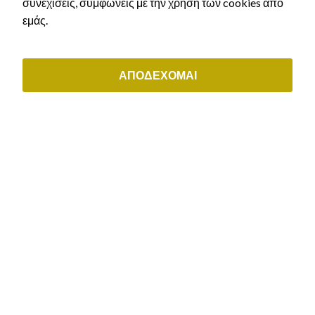
συνεχίσεις, συμφωνείς με την χρήση των cookies από
(+30) 211 0035843
εμάς.
ΟΙ ΥΠΗΡΕΣΙΕΣ ΜΑΣ
Αστικό Δίκαιο
ΑΠΟΔΕΧΟΜΑΙ
Εργατικό δίκαιο & συντάξεις
Διοικητικό δίκαιο
Μεταναστευτικό δίκαιο & δίκαιο ιθαγένειας
Εμπορικό & εταιρικό δίκαιο
ΕΞΥΠΗΡΕΤΗΣΗ ΠΕΛΑΤΩΝ
Μάθε τι άδεια δικαιούσαι
Αρχική χορήγηση άδειας διαμονής
Ανανέωση άδειας διαμονής
Ελληνική Ιθαγένεια
Κλείστε ραντεβού
Τρόποι Πληρωμής
Πολιτική Aπορρήτου