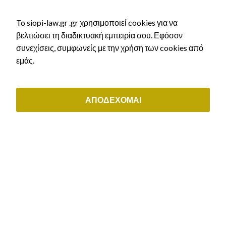
athens@siopi-law.gr
To siopi-law.gr .gr χρησιμοποιεί cookies για να
(+30) 211 0035843
βελτιώσει τη διαδικτυακή εμπειρία σου. Εφόσον
συνεχίσεις, συμφωνείς με την χρήση των cookies από
ΟΙ ΥΠΗΡΕΣΙΕΣ ΜΑΣ
εμάς.
Αστικό Δίκαιο
Εργατικό δίκαιο & συντάξεις
Διοικητικό δίκαιο
ΑΠΟΔΕΧΟΜΑΙ
Μεταναστευτικό δίκαιο & δίκαιο ιθαγένειας
Εμπορικό & εταιρικό δίκαιο
ΕΞΥΠΗΡΕΤΗΣΗ ΠΕΛΑΤΩΝ
Μάθε τι άδεια δικαιούσαι
Αρχική χορήγηση άδειας διαμονής
Ανανέωση άδειας διαμονής
Ελληνική Ιθαγένεια
Κλείστε ραντεβού