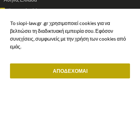
athens@siopi-law.gr
(+30) 211 0035843
To siopi-law.gr .gr χρησιμοποιεί cookies για να
βελτιώσει τη διαδικτυακή εμπειρία σου. Εφόσον
ΟΙ ΥΠΗΡΕΣΙΕΣ ΜΑΣ
συνεχίσεις, συμφωνείς με την χρήση των cookies από
εμάς.
Αστικό Δίκαιο
Εργατικό δίκαιο & συντάξεις
Διοικητικό δίκαιο
ΑΠΟΔΕΧΟΜΑΙ
Μεταναστευτικό δίκαιο & δίκαιο ιθαγένειας
Εμπορικό & εταιρικό δίκαιο
ΕΞΥΠΗΡΕΤΗΣΗ ΠΕΛΑΤΩΝ
Μάθε τι άδεια δικαιούσαι
Αρχική χορήγηση άδειας διαμονής
Ανανέωση άδειας διαμονής
Ελληνική Ιθαγένεια
Κλείστε ραντεβού