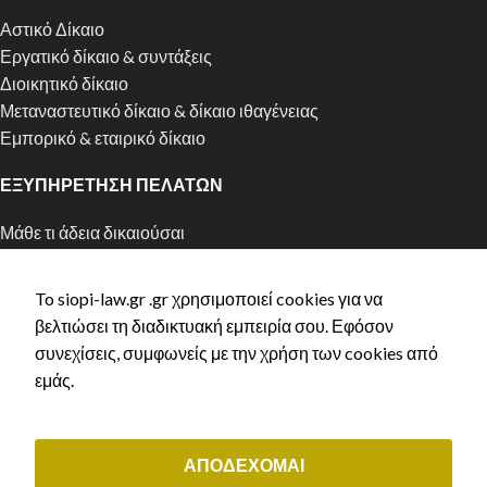
Αστικό Δίκαιο
Εργατικό δίκαιο & συντάξεις
Διοικητικό δίκαιο
Μεταναστευτικό δίκαιο & δίκαιο ιθαγένειας
Εμπορικό & εταιρικό δίκαιο
ΕΞΥΠΗΡΕΤΗΣΗ ΠΕΛΑΤΩΝ
Μάθε τι άδεια δικαιούσαι
Αρχική χορήγηση άδειας διαμονής
Ανανέωση άδειας διαμονής
To siopi-law.gr .gr χρησιμοποιεί cookies για να
Ελληνική Ιθαγένεια
βελτιώσει τη διαδικτυακή εμπειρία σου. Εφόσον
Κλείστε ραντεβού
συνεχίσεις, συμφωνείς με την χρήση των cookies από
Τρόποι Πληρωμής
εμάς.
Πολιτική Aπορρήτου
Ασφάλεια πληρωμών
Copyright © 2023 siopi-law.gr - All rights reserved. Created by
ΑΠΟΔΕΧΟΜΑΙ
Vrisko.gr