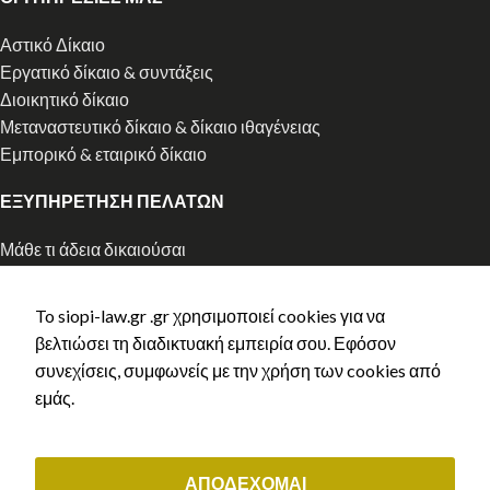
Αστικό Δίκαιο
Εργατικό δίκαιο & συντάξεις
Διοικητικό δίκαιο
Μεταναστευτικό δίκαιο & δίκαιο ιθαγένειας
Εμπορικό & εταιρικό δίκαιο
ΕΞΥΠΗΡΕΤΗΣΗ ΠΕΛΑΤΩΝ
Μάθε τι άδεια δικαιούσαι
Αρχική χορήγηση άδειας διαμονής
Ανανέωση άδειας διαμονής
To siopi-law.gr .gr χρησιμοποιεί cookies για να
Ελληνική Ιθαγένεια
βελτιώσει τη διαδικτυακή εμπειρία σου. Εφόσον
Κλείστε ραντεβού
συνεχίσεις, συμφωνείς με την χρήση των cookies από
Τρόποι Πληρωμής
εμάς.
Πολιτική Aπορρήτου
Ασφάλεια πληρωμών
Copyright © 2023 siopi-law.gr - All rights reserved. Created by
ΑΠΟΔΕΧΟΜΑΙ