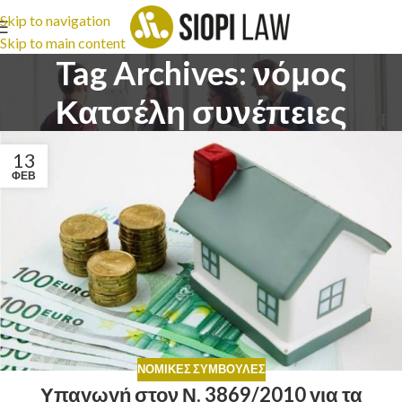
Skip to navigation
Skip to main content
Tag Archives: νόμος
Κατσέλη συνέπειες
13
ΦΕΒ
ΝΟΜΙΚΈΣ ΣΥΜΒΟΥΛΈΣ
Υπαγωγή στον Ν. 3869/2010 για τα