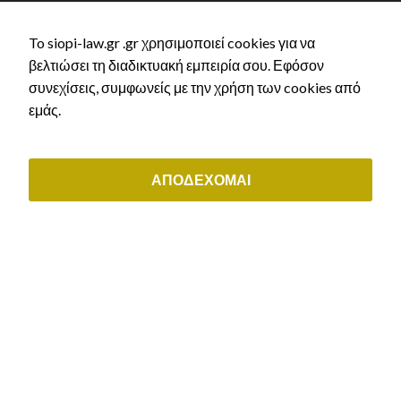
athens@siopi-law.gr
To siopi-law.gr .gr χρησιμοποιεί cookies για να
(+30) 211 0035843
βελτιώσει τη διαδικτυακή εμπειρία σου. Εφόσον
συνεχίσεις, συμφωνείς με την χρήση των cookies από
ΟΙ ΥΠΗΡΕΣΙΕΣ ΜΑΣ
εμάς.
Αστικό Δίκαιο
Εργατικό δίκαιο & συντάξεις
Διοικητικό δίκαιο
ΑΠΟΔΕΧΟΜΑΙ
Μεταναστευτικό δίκαιο & δίκαιο ιθαγένειας
Εμπορικό & εταιρικό δίκαιο
ΕΞΥΠΗΡΕΤΗΣΗ ΠΕΛΑΤΩΝ
Μάθε τι άδεια δικαιούσαι
Αρχική χορήγηση άδειας διαμονής
Ανανέωση άδειας διαμονής
Ελληνική Ιθαγένεια
Κλείστε ραντεβού