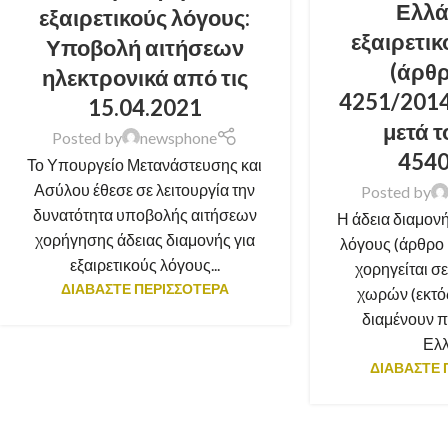
Ελλά
εξαιρετικούς λόγους:
εξαιρετι
Υποβολή αιτήσεων
(άρθρ
ηλεκτρονικά από τις
4251/2014)
15.04.2021
μετά 
Posted by
newsphone
454
Το Υπουργείο Μετανάστευσης και
Ασύλου έθεσε σε λειτουργία την
Posted by
δυνατότητα υποβολής αιτήσεων
Η άδεια διαμονή
χορήγησης άδειας διαμονής για
λόγους (άρθρο 
εξαιρετικούς λόγους...
χορηγείται σε
ΔΙΑΒΑΣΤΕ ΠΕΡΙΣΣΟΤΕΡΑ
χωρών (εκτός
διαμένουν 
Ελλ
ΔΙΑΒΑΣΤΕ 