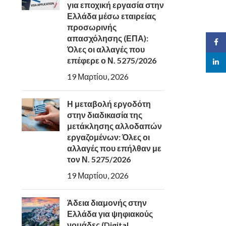
για εποχική εργασία στην
Ελλάδα μέσω εταιρείας
προσωρινής
απασχόλησης (ΕΠΑ):
Face
Όλες οι αλλαγές που
επέφερε ο Ν. 5275/2026
linked
19 Μαρτίου, 2026
Η μεταβολή εργοδότη
στην διαδικασία της
μετάκλησης αλλοδαπών
εργαζομένων: Όλες οι
αλλαγές που επήλθαν με
τον Ν. 5275/2026
19 Μαρτίου, 2026
Άδεια διαμονής στην
Ελλάδα για ψηφιακούς
νομάδες (Digital