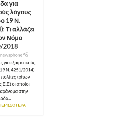
δα για
κούς λόγους
ο 19 Ν.
: Τι αλλάζει
τον Νόμο
0/2018
newsphone
ς για εξαιρετικούς
19 Ν. 4251/2014)
 πολίτες τρίτων
 Ε.Ε) οι οποίοι
παράνομα στην
άδα...
ΠΕΡΙΣΣΟΤΕΡΑ