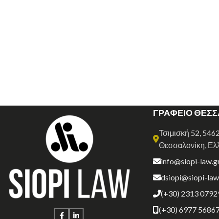
ΓΡΑΦΕΙΟ ΘΕΣ
Τσιμισκή 52, 546
Θεσσαλονίκη, Ελ
info@siopi-law.g
dsiopi@siopi-law
(+30) 2313 0792
(+30) 6977 5686