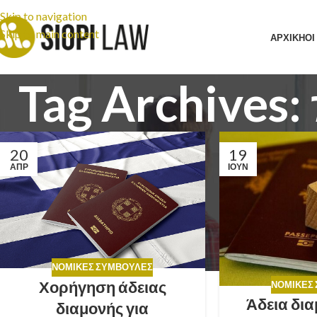
Skip to navigation
Skip to main content
ΑΡΧΙΚΗ
ΟΙ
Tag Archive
20
19
ΑΠΡ
ΙΟΎΝ
ΝΟΜΙΚΈΣ ΣΥΜΒΟΥΛΈΣ
Χορήγηση άδειας
ΝΟΜΙΚΈΣ
Άδεια δι
διαμονής για