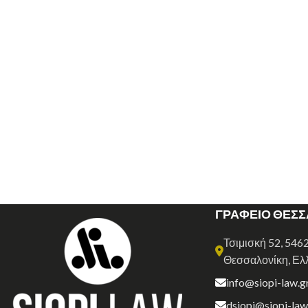
ΓΡΑΦΕΙΟ ΘΕΣ
Τσιμισκή 52, 546
Θεσσαλονίκη, Ελ
info@siopi-law.g
dsiopi@siopi-law