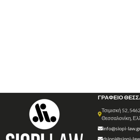
ΓΡΑΦΕΙΟ ΘΕΣ
Τσιμισκή 52, 546
Θεσσαλονίκη, Ελ
info@siopi-law.g
dsiopi@siopi-law