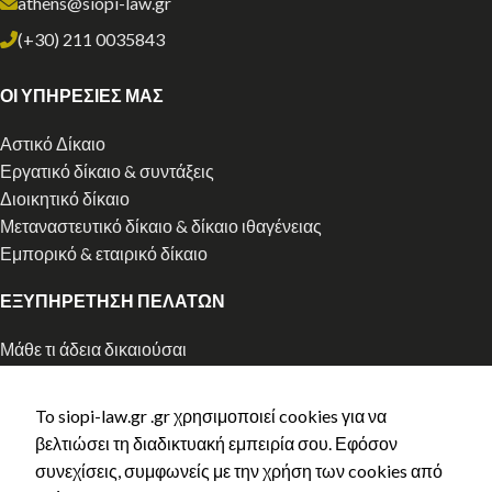
athens@siopi-law.gr
(+30) 211 0035843
ΟΙ ΥΠΗΡΕΣΙΕΣ ΜΑΣ
Αστικό Δίκαιο
Εργατικό δίκαιο & συντάξεις
Διοικητικό δίκαιο
Μεταναστευτικό δίκαιο & δίκαιο ιθαγένειας
Εμπορικό & εταιρικό δίκαιο
ΕΞΥΠΗΡΕΤΗΣΗ ΠΕΛΑΤΩΝ
Μάθε τι άδεια δικαιούσαι
Αρχική χορήγηση άδειας διαμονής
Ανανέωση άδειας διαμονής
To siopi-law.gr .gr χρησιμοποιεί cookies για να
Ελληνική Ιθαγένεια
βελτιώσει τη διαδικτυακή εμπειρία σου. Εφόσον
Κλείστε ραντεβού
συνεχίσεις, συμφωνείς με την χρήση των cookies από
Τρόποι Πληρωμής