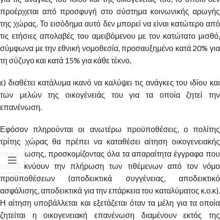
προέρχεται από προσφυγή στο σύστημα κοινωνικής αρωγής
της χώρας. Το εισόδημα αυτό δεν μπορεί να είναι κατώτερο από
τις ετήσιες απολαβές του αμειβόμενου με τον κατώτατο μισθό,
σύμφωνα με την εθνική νομοθεσία, προσαυξημένο κατά 20% για
τη σύζυγο και κατά 15% για κάθε τέκνο,
ε) διαθέτει κατάλυμα ικανό να καλύψει τις ανάγκες του ιδίου και
των μελών της οικογένειάς του για τα οποία ζητεί την
επανένωση.
Εφόσον πληρούνται οι ανωτέρω προϋποθέσεις, ο πολίτης
τρίτης χώρας θα πρέπει να καταθέσει αίτηση οικογενειακής
επανένωσης, προσκομίζοντας όλα τα απαραίτητα έγγραφα που
αποδεικνύουν την πλήρωση των τιθέμενων από τον νόμο
προϋποθέσεων (αποδεικτικά συγγένειας, αποδεικτικό
ασφάλισης, αποδεικτικά για την επάρκεια του καταλύματος κ.ο.κ).
Η αίτηση υποβάλλεται και εξετάζεται όταν τα μέλη για τα οποία
ζητείται η οικογενειακή επανένωση διαμένουν εκτός της