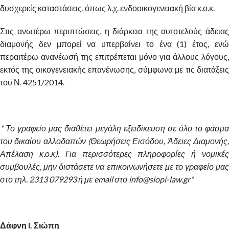
δυσχερείς καταστάσεις, όπως λ.χ. ενδοοικογενειακή βία κ.ο.κ.
Στις ανωτέρω περιπτώσεις, η διάρκεια της αυτοτελούς άδειας
διαμονής δεν μπορεί να υπερβαίνει το ένα (1) έτος, ενώ
περαιτέρω ανανέωσή της επιτρέπεται μόνο για άλλους λόγους,
εκτός της οικογενειακής επανένωσης, σύμφωνα με τις διατάξεις
του Ν. 4251/2014.
* Το γραφείο μας διαθέτει μεγάλη εξειδίκευση σε όλο το φάσμα
του δικαίου αλλοδαπών (Θεωρήσεις Εισόδου, Άδειες Διαμονής,
Απέλαση κ.ο.κ). Για περισσότερες πληροφορίες ή νομικές
συμβουλές, μην διστάσετε να επικοινωνήσετε με το γραφείο μας
στο τηλ. 2313 079293 ή με email στο info@siopi-law.gr*
Δάφνη I. Σιώπη