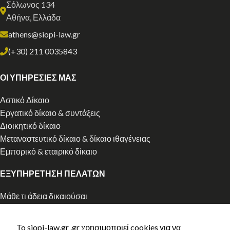
Σόλωνος 134
Αθήνα, Ελλάδα
athens@siopi-law.gr
(+30) 211 0035843
ΟΙ ΥΠΗΡΕΣΙΕΣ ΜΑΣ
Αστικό Δίκαιο
Εργατικό δίκαιο & συντάξεις
Διοικητικό δίκαιο
Μεταναστευτικό δίκαιο & δίκαιο ιθαγένειας
Εμπορικό & εταιρικό δίκαιο
ΕΞΥΠΗΡΕΤΗΣΗ ΠΕΛΑΤΩΝ
Μάθε τι άδεια δικαιούσαι
Αρχική χορήγηση άδειας διαμονής
Ανανέωση άδειας διαμονής
To siopi-law.gr .gr χρησιμοποιεί cookies για να