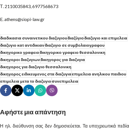
Τ. 2110035843, 6977568673
E. athens@siopi-law.gr
διαδικασια συναινετικου διαζυγιου
διαζύγιο
διαζυγιο και επιμελεια
διαζυγιο κατ αντιδικιαν
διαζυγιο σε συμβολαιογραφου
δικηγορικο γραφειο
δικηγορικο γραφειο θεσσαλονικη
δικηγοροι διαζυγιων
δικηγορος για διαζυγια
δικηγορος για διαζυγιο θεσσαλονικη
δικηγορος ειδικευμενος στα διαζυγια
επιμελεια ανηλικου παιδιου
επιμελεια μετα το διαζυγιο
συνεπιμελεια
Αφήστε μια απάντηση
Η ηλ. διεύθυνση σας δεν δημοσιεύεται.
Alternative:
Τα υποχρεωτικά πεδία