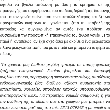
οφείλει να βγάλει απόφαση με βάση τα κριτήρια: α) της
προαγωγής του συμφέροντος του παιδιού, δηλαδή της διαμονής
του με τον γονέα εκείνο που είναι καταλληλότερος και β) των
πραγματικών κινήτρων του γονέα που ζητά τη μεταβολή της
κατοικίας και συγκεκριμένα, αν αυτός έχει πρόθεση να
δυσκολέψει την προσωπική επικοινωνία του άλλου γονέα με το
παιδί ή, αντιθέτως, αν έχει σχεδιάσει με ακρίβεια ένα ρεαλιστικό
πλάνο μετεγκατάστασής του με το παιδί και μπορεί να το φέρει σε
πέρας.
*Το γραφείο μας διαθέτει μεγάλη εμπειρία σε πάσης φύσεως
ζητήματα οικογενειακού δικαίου (επιμέλεια και διατροφή
ανηλίκου τέκνου, παραχώρηση οικογενειακής στέγης, υποθέσεις
ενδοοικογενειακής βίας, διαζύγιο, αξίωση συμμετοχής στα
αποκτήματα, υιοθεσίες, υποθέσεις ιατρικώς υποβοηθούμενης
αναπαραγωγής κ.ο.κ). Για περαιτέρω νομικές συμβουλές ή για
την ανάθεση της υπόθεσής σας στο γραφείο μας μπορείτε να
επικοινωνήσετε μαζί μας στο τηλ. 2313 079293 ή με email στο