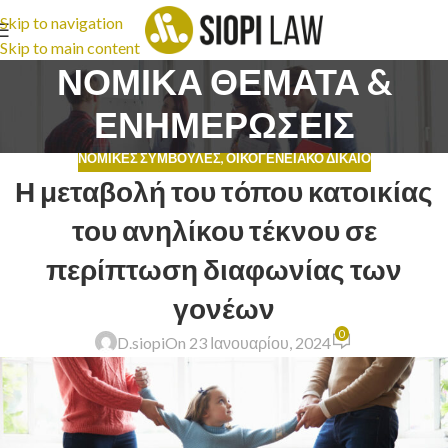
Skip to navigation
Skip to main content
ΝΟΜΙΚΑ ΘΕΜΑΤΑ &
ΕΝΗΜΕΡΩΣΕΙΣ
ΝΟΜΙΚΈΣ ΣΥΜΒΟΥΛΈΣ
,
ΟΙΚΟΓΕΝΕΙΑΚΌ ΔΊΚΑΙΟ
Η μεταβολή του τόπου κατοικίας
του ανηλίκου τέκνου σε
περίπτωση διαφωνίας των
γονέων
0
D.siopi
On 23 Ιανουαρίου, 2024