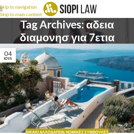
Skip to navigation
Skip to main content
Tag Archives: αδεια
διαμονησ για 7ετια
04
ΙΟΎΛ
ΔΊΚΑΙΟ ΑΛΛΟΔΑΠΏΝ
,
ΝΟΜΙΚΈΣ ΣΥΜΒΟΥΛΈΣ