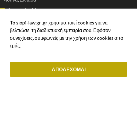
athens@siopi-law.gr
(+30) 211 0035843
To siopi-law.gr .gr χρησιμοποιεί cookies για να
βελτιώσει τη διαδικτυακή εμπειρία σου. Εφόσον
ΟΙ ΥΠΗΡΕΣΙΕΣ ΜΑΣ
συνεχίσεις, συμφωνείς με την χρήση των cookies από
εμάς.
Αστικό Δίκαιο
Εργατικό δίκαιο & συντάξεις
Διοικητικό δίκαιο
ΑΠΟΔΕΧΟΜΑΙ
Μεταναστευτικό δίκαιο & δίκαιο ιθαγένειας
Εμπορικό & εταιρικό δίκαιο
ΕΞΥΠΗΡΕΤΗΣΗ ΠΕΛΑΤΩΝ
Μάθε τι άδεια δικαιούσαι
Αρχική χορήγηση άδειας διαμονής
Ανανέωση άδειας διαμονής
Ελληνική Ιθαγένεια
Κλείστε ραντεβού