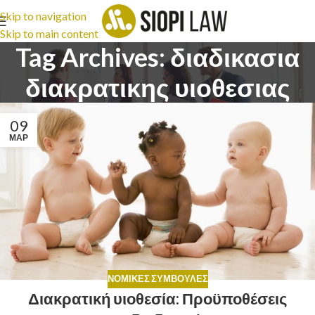
Skip to navigation
Skip to main content
Tag Archives: διαδικασια
διακρατικης υιοθεσιας
09
ΜΑΡ
ΝΟΜΙΚΈΣ ΣΥΜΒΟΥΛΈΣ
Διακρατική υιοθεσία: Προϋποθέσεις