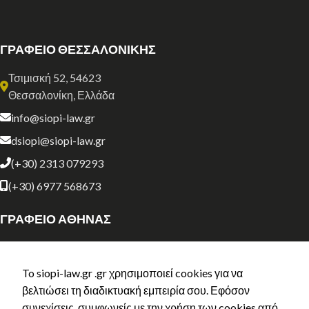
ΓΡΑΦΕΙΟ ΘΕΣΣΑΛΟΝΙΚΗΣ
Τσιμισκή 52, 54623
Θεσσαλονίκη, Ελλάδα
info@siopi-law.gr
dsiopi@siopi-law.gr
(+30) 2313 079293
(+30) 6977 568673
ΓΡΑΦΕΙΟ ΑΘΗΝΑΣ
Σόλωνος 134
Αθήνα, Ελλάδα
To siopi-law.gr .gr χρησιμοποιεί cookies για να
athens@siopi-law.gr
βελτιώσει τη διαδικτυακή εμπειρία σου. Εφόσον
συνεχίσεις, συμφωνείς με την χρήση των cookies από