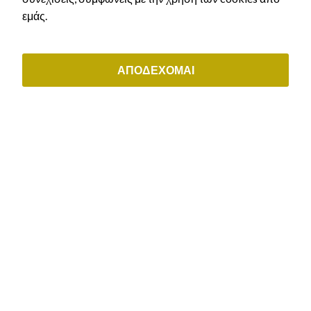
(+30) 211 0035843
εμάς.
ΟΙ ΥΠΗΡΕΣΙΕΣ ΜΑΣ
Αστικό Δίκαιο
ΑΠΟΔΕΧΟΜΑΙ
Εργατικό δίκαιο & συντάξεις
Διοικητικό δίκαιο
Μεταναστευτικό δίκαιο & δίκαιο ιθαγένειας
Εμπορικό & εταιρικό δίκαιο
ΕΞΥΠΗΡΕΤΗΣΗ ΠΕΛΑΤΩΝ
Μάθε τι άδεια δικαιούσαι
Αρχική χορήγηση άδειας διαμονής
Ανανέωση άδειας διαμονής
Ελληνική Ιθαγένεια
Κλείστε ραντεβού
Τρόποι Πληρωμής
Πολιτική Aπορρήτου