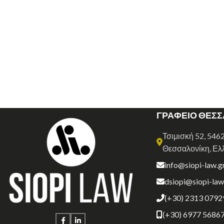
ΓΡΑΦΕΙΟ ΘΕΣ
Τσιμισκή 52, 546
Θεσσαλονίκη, Ελ
info@siopi-law.g
dsiopi@siopi-law
(+30) 2313 0792
(+30) 6977 5686