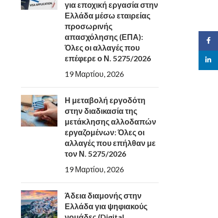
για εποχική εργασία στην
Ελλάδα μέσω εταιρείας
προσωρινής
απασχόλησης (ΕΠΑ):
Face
Όλες οι αλλαγές που
επέφερε ο Ν. 5275/2026
linked
19 Μαρτίου, 2026
Η μεταβολή εργοδότη
στην διαδικασία της
μετάκλησης αλλοδαπών
εργαζομένων: Όλες οι
αλλαγές που επήλθαν με
τον Ν. 5275/2026
19 Μαρτίου, 2026
Άδεια διαμονής στην
Ελλάδα για ψηφιακούς
νομάδες (Digital