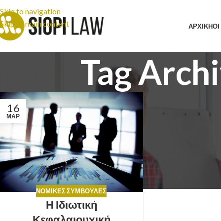
Skip to navigation
Skip to main content
ΑΡΧΙΚΗ
ΟΙ
Tag Archi
16
ΜΑΡ
ΝΟΜΙΚΈΣ ΣΥΜΒΟΥΛΈΣ
Η Ιδιωτική
Κεφαλαιουχική