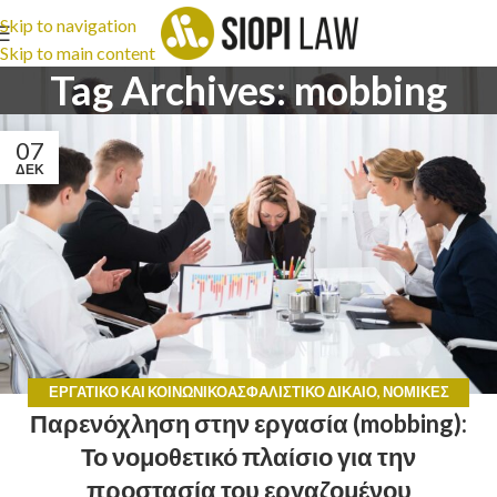
Skip to navigation
Skip to main content
Tag Archives: mobbing
07
ΔΕΚ
ΕΡΓΑΤΙΚΌ ΚΑΙ ΚΟΙΝΩΝΙΚΟΑΣΦΑΛΙΣΤΙΚΌ ΔΊΚΑΙΟ
,
ΝΟΜΙΚΈΣ
Παρενόχληση στην εργασία (mobbing):
ΣΥΜΒΟΥΛΈΣ
Το νομοθετικό πλαίσιο για την
προστασία του εργαζομένου