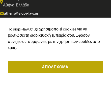
Αθήνα, Ελλάδα
athens@siopi-law.gr
(+30) 211 0035843
To siopi-law.gr .gr χρησιμοποιεί cookies για να
ΟΙ ΥΠΗΡΕΣΙΕΣ ΜΑΣ
βελτιώσει τη διαδικτυακή εμπειρία σου. Εφόσον
συνεχίσεις, συμφωνείς με την χρήση των cookies από
Αστικό Δίκαιο
εμάς.
Εργατικό δίκαιο & συντάξεις
Διοικητικό δίκαιο
Μεταναστευτικό δίκαιο & δίκαιο ιθαγένειας
ΑΠΟΔΕΧΟΜΑΙ
Εμπορικό & εταιρικό δίκαιο
ΕΞΥΠΗΡΕΤΗΣΗ ΠΕΛΑΤΩΝ
Μάθε τι άδεια δικαιούσαι
Αρχική χορήγηση άδειας διαμονής
Ανανέωση άδειας διαμονής
Ελληνική Ιθαγένεια