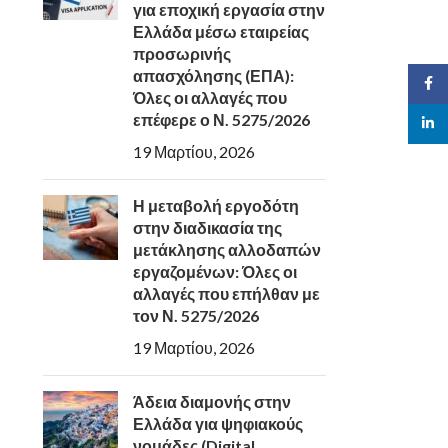
για εποχική εργασία στην
Ελλάδα μέσω εταιρείας
προσωρινής
απασχόλησης (ΕΠΑ):
Face
Όλες οι αλλαγές που
επέφερε ο Ν. 5275/2026
linked
19 Μαρτίου, 2026
Η μεταβολή εργοδότη
στην διαδικασία της
μετάκλησης αλλοδαπών
εργαζομένων: Όλες οι
αλλαγές που επήλθαν με
τον Ν. 5275/2026
19 Μαρτίου, 2026
Άδεια διαμονής στην
Ελλάδα για ψηφιακούς
νομάδες (Digital