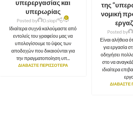
υπερεργασίας και
της “υπερ
υπερωρίας
νομική πρ
0
Posted by
D.siopi
εργα
Ιδιαίτερα συχνά καλούμαστε από
Posted by
εντολείς του γραφείου μας να
Είναι αλήθεια ό
υπολογίσουμε το ύψος των
για εργασία στ
αποδοχών που δικαιούνται για
οδηγήσει πολλ
την πραγματοποίηση υπ...
στο να αναγκάζ
ΔΙΑΒΑΣΤΕ ΠΕΡΙΣΣΟΤΕΡΑ
ιδιαίτερα επιβ
εργα
ΔΙΑΒΑΣΤΕ 