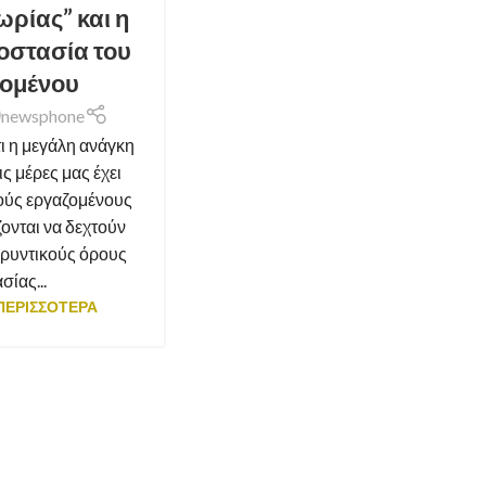
ωρίας” και η
οστασία του
ζομένου
newsphone
τι η μεγάλη ανάγκη
ις μέρες μας έχει
ούς εργαζομένους
ονται να δεχτούν
αρυντικούς όρους
σίας...
ΠΕΡΙΣΣΟΤΕΡΑ