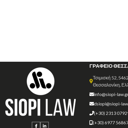
ΓΡΑΦΕΙΟ ΘΕΣ
Τσιμισκή 52, 546
Θεσσαλονίκη, Ελ
info@siopi-law.g
dsiopi@siopi-law
(+30) 2313 0792
(+30) 6977 5686