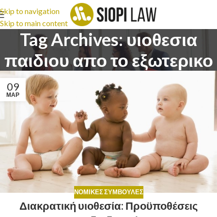
Skip to navigation
Skip to main content
Tag Archives: υιοθεσια
παιδιου απο το εξωτερικο
09
ΜΑΡ
ΝΟΜΙΚΈΣ ΣΥΜΒΟΥΛΈΣ
Διακρατική υιοθεσία: Προϋποθέσεις