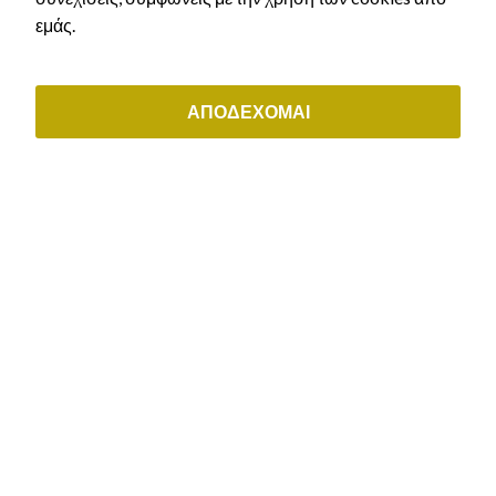
(+30) 211 0035843
εμάς.
ΟΙ ΥΠΗΡΕΣΙΕΣ ΜΑΣ
Αστικό Δίκαιο
ΑΠΟΔΕΧΟΜΑΙ
Εργατικό δίκαιο & συντάξεις
Διοικητικό δίκαιο
Μεταναστευτικό δίκαιο & δίκαιο ιθαγένειας
Εμπορικό & εταιρικό δίκαιο
ΕΞΥΠΗΡΕΤΗΣΗ ΠΕΛΑΤΩΝ
Μάθε τι άδεια δικαιούσαι
Αρχική χορήγηση άδειας διαμονής
Ανανέωση άδειας διαμονής
Ελληνική Ιθαγένεια
Κλείστε ραντεβού
Τρόποι Πληρωμής
Πολιτική Aπορρήτου