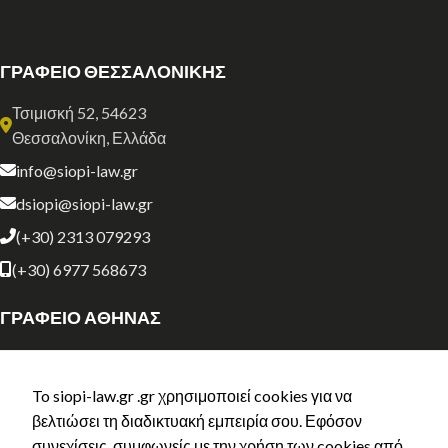
ΓΡΑΦΕΙΟ ΘΕΣΣΑΛΟΝΙΚΗΣ
Τσιμισκή 52, 54623
Θεσσαλονίκη, Ελλάδα
info@siopi-law.gr
dsiopi@siopi-law.gr
(+30) 2313 079293
(+30) 6977 568673
ΓΡΑΦΕΙΟ ΑΘΗΝΑΣ
Σόλωνος 134
Αθήνα, Ελλάδα
To siopi-law.gr .gr χρησιμοποιεί cookies για να
athens@siopi-law.gr
βελτιώσει τη διαδικτυακή εμπειρία σου. Εφόσον
συνεχίσεις, συμφωνείς με την χρήση των cookies από