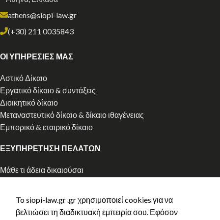
athens@siopi-law.gr
(+30) 211 0035843
ΟΙ ΥΠΗΡΕΣΙΕΣ ΜΑΣ
Αστικό Δίκαιο
Εργατικό δίκαιο & συντάξεις
Διοικητικό δίκαιο
Μεταναστευτικό δίκαιο & δίκαιο ιθαγένειας
Εμπορικό & εταιρικό δίκαιο
ΕΞΥΠΗΡΕΤΗΣΗ ΠΕΛΑΤΩΝ
Μάθε τι άδεια δικαιούσαι
Αρχική χορήγηση άδειας διαμονής
Ανανέωση άδειας διαμονής
To siopi-law.gr .gr χρησιμοποιεί cookies για να
Ελληνική Ιθαγένεια
βελτιώσει τη διαδικτυακή εμπειρία σου. Εφόσον
Κλείστε ραντεβού