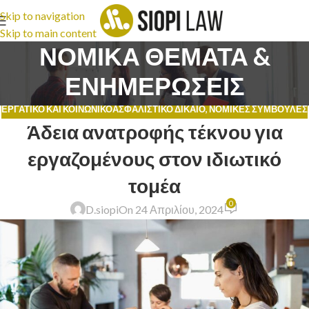
Skip to navigation
Skip to main content
ΝΟΜΙΚΑ ΘΕΜΑΤΑ &
ΕΝΗΜΕΡΩΣΕΙΣ
ΕΡΓΑΤΙΚΌ ΚΑΙ ΚΟΙΝΩΝΙΚΟΑΣΦΑΛΙΣΤΙΚΌ ΔΊΚΑΙΟ
,
ΝΟΜΙΚΈΣ ΣΥΜΒΟΥΛΈΣ
Άδεια ανατροφής τέκνου για
εργαζομένους στον ιδιωτικό
τομέα
0
D.siopi
On 24 Απριλίου, 2024