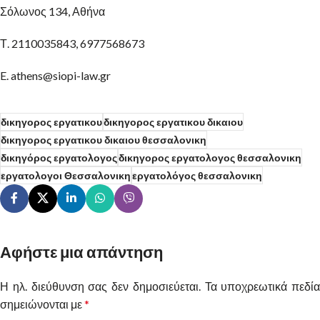
Σόλωνος 134, Αθήνα
Τ. 2110035843, 6977568673
E. athens@siopi-law.gr
δικηγορος εργατικου
δικηγορος εργατικου δικαιου
δικηγορος εργατικου δικαιου θεσσαλονικη
δικηγόρος εργατολογος
δικηγορος εργατολογος θεσσαλονικη
εργατολογοι Θεσσαλονικη
εργατολόγος θεσσαλονικη
Αφήστε μια απάντηση
Η ηλ. διεύθυνση σας δεν δημοσιεύεται.
Alternative:
Τα υποχρεωτικά πεδία
σημειώνονται με
*