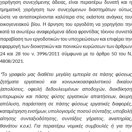
χορήγηση συνεχόμενης άδειας, είναι περαιτέρω δυνατή και η
τμηματική χορήγηση των συνεχόμενων διαστημάτων ούτως
ώστε να ανταποκρίνονται καλύτερα στις εκάστοτε ανάγκες του
οικογενειακού βίου. Η άρνηση του εργοδότη να χορηγήσει την
κατά τα ανωτέρω αναφερόμενα άδεια φροντίδας τέκνου συνιστά
παραβίαση των εργοδοτικών του υποχρεώσεων και επιφέρει την
εφαρμογή των διοικητικών και ποινικών κυρώσεων των άρθρων
24 και 28 του ν. 3996/2011 σύμφωνα με το άρθρο 50 του Ν.
4808/2021.
*Το γραφείο μας διαθέτει μεγάλη εμπειρία σε πάσης φύσεως
ζητήματα εργατικού και κοινωνικοασφαλιστικού δικαίου
(απολύσεις, οφειλή δεδουλευμένων αποδοχών, διεκδίκηση
υπερωριών και πάσης φύσης εργατικών απαιτήσεων, άκυρη
απόλυση, παράσταση σε πάσης φύσεως εργατικές διαφορές,
καταμέτρηση ενσήμων, υπολογισμός ποσού σύνταξης, υποβολή
αίτησης συνταξιοδότησης, συντάξεις γήρατος, αναπηρίας,
θανάτου κ.ο.κ). Για περαιτέρω νομικές συμβουλές ή για την