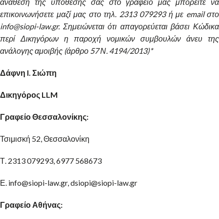
ανάθεση της υπόθεσής σας στο γραφείο μας μπορείτε να
επικοινωνήσετε μαζί μας στο τηλ. 2313 079293 ή με email στο
info@siopi-law.gr. Σημειώνεται ότι απαγορεύεται βάσει Κώδικα
περί Δικηγόρων η παροχή νομικών συμβουλών άνευ της
ανάλογης αμοιβής (άρθρο 57 Ν. 4194/2013)*
Δάφνη I. Σιώπη
Δικηγόρος LLM
Γραφείο Θεσσαλονίκης:
Τσιμισκή 52, Θεσσαλονίκη
Τ. 2313 079293, 6977 568673
Ε. info@siopi-law.gr, dsiopi@siopi-law.gr
Γραφείο Αθήνας: