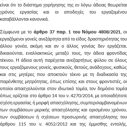
είναι ότι το διάστημα χορήγησης της εν λόγω άδειας θεωρείται
χρόνος εργασίας και οι αποδοχές του εργαζομένου
καταβάλλονται κανονικά.
Σύμφωνα με το
άρθρο 37 παρ. 1 του Νόμου 4808/2021,
οι
εργαζόμενοι γονείς ανεξάρτητα από το είδος δραστηριότητας του
άλλου γονέα, ακόμη και αν ο άλλος γονέας δεν εργάζεται,
δικαιούνται, εναλλακτικώς μεταξύ τους, την άδεια φροντίδας
τέκνου. Η άδεια αυτή παρέχεται ανεξαρτήτως φύλου σε όλους
τους εργαζόμενους γονείς, φυσικούς, θετούς, ανάδοχους, καθώς
και στις μητέρες που αποκτούν τέκνο με τη διαδικασία της
παρένθετης μητρότητας, όπως επίσης και στους φροντιστές, οι
οποίοι απασχολούνται στον ιδιωτικό τομέα, τον δημόσιο τομέα
όπως ορίζεται στο άρθρο 14 του ν. 4270/2014, με οποιαδήποτε
σχέση εργασίας ή μορφή απασχόλησης, συμπεριλαμβανομένων
των συμβάσεων μερικής απασχόλησης και ορισμένου χρόνου,
των συμβάσεων ή σχέσεων προσωρινής απασχόλησης του
άρθρου 115 του ν. 4052/2012 και της έμμισθης εντολής,