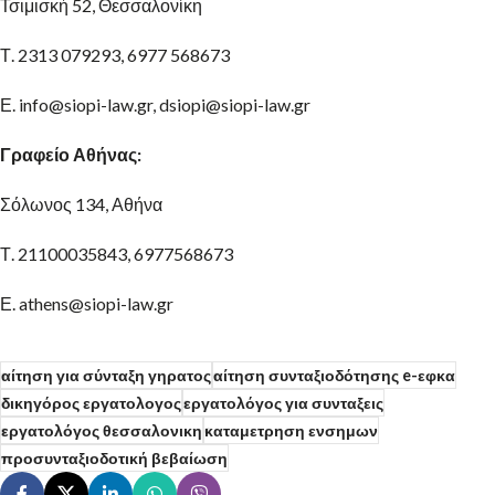
Τσιμισκή 52, Θεσσαλονίκη
Τ. 2313 079293, 6977 568673
Ε. info@siopi-law.gr, dsiopi@siopi-law.gr
Γραφείο Αθήνας:
Σόλωνος 134, Αθήνα
Τ. 21100035843, 6977568673
Ε. athens@siopi-law.gr
αίτηση για σύνταξη γηρατος
αίτηση συνταξιοδότησης e-εφκα
δικηγόρος εργατολογος
εργατολόγος για συνταξεις
εργατολόγος θεσσαλονικη
καταμετρηση ενσημων
προσυνταξιοδοτική βεβαίωση