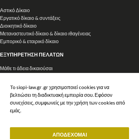
Αστικό Δίκαιο
Εργατικό δίκαιο & συντάξεις
Διοικητικό δίκαιο
Μεταναστευτικό δίκαιο & δίκαιο ιθαγένειας
Εμπορικό & εταιρικό δίκαιο
ΕΞΥΠΗΡΕΤΗΣΗ ΠΕΛΑΤΩΝ
Μάθε τι άδεια δικαιούσαι
Αρχική χορήγηση άδειας διαμονής
Ανανέωση άδειας διαμονής
To siopi-law.gr .gr χρησιμοποιεί cookies για να
Ελληνική Ιθαγένεια
βελτιώσει τη διαδικτυακή εμπειρία σου. Εφόσον
Κλείστε ραντεβού
συνεχίσεις, συμφωνείς με την χρήση των cookies από
Τρόποι Πληρωμής
εμάς.
Πολιτική Aπορρήτου
Ασφάλεια πληρωμών
Copyright © 2023 siopi-law.gr - All rights reserved. Created by
ΑΠΟΔΕΧΟΜΑΙ
Vrisko.gr