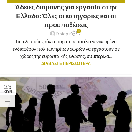
Άδειες διαμονής για εργασία στην
ΔΊΚΑΙΟ
,
ΝΟΜΙΚΈΣ ΣΥΜΒΟΥΛΈΣ
Ελλάδα: Όλες οι κατηγορίες και οι
προϋποθέσεις
0
D.siopi
Τα τελευταία χρόνια παρατηρείται ένα γενικευμένο
ενδιαφέρον πολιτών τρίτων χωρών να εργαστούν σε
χώρες της ευρωπαϊκής ένωσης, συμπεριλα...
ΔΙΑΒΑΣΤΕ ΠΕΡΙΣΣΟΤΕΡΑ
23
ΙΟΎΝ