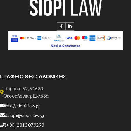
ΓΡΑΦΕΙΟ ΘΕΣΣΑΛΟΝΙΚΗΣ
Τσιμισκή 52, 54623
Θεσσαλονίκη, Ελλάδα
info@siopi-law.gr
dsiopi@siopi-law.gr
(+30) 2313 079293