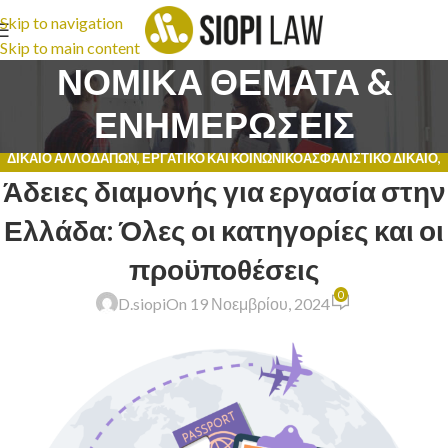
Skip to navigation
Skip to main content
ΝΟΜΙΚΑ ΘΕΜΑΤΑ &
ΕΝΗΜΕΡΩΣΕΙΣ
ΔΊΚΑΙΟ ΑΛΛΟΔΑΠΏΝ
,
ΕΡΓΑΤΙΚΌ ΚΑΙ ΚΟΙΝΩΝΙΚΟΑΣΦΑΛΙΣΤΙΚΌ ΔΊΚΑΙΟ
,
Άδειες διαμονής για εργασία στην
ΝΟΜΙΚΈΣ ΣΥΜΒΟΥΛΈΣ
Ελλάδα: Όλες οι κατηγορίες και οι
προϋποθέσεις
0
D.siopi
On 19 Νοεμβρίου, 2024