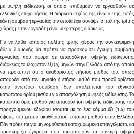
με υψηλή ειδίκευση, οι οποίοι επιθυμούν να εργασθούν σε
ελληνικές επιχειρήσεις. Η διάρκεια ισχύος της είναι διετής, εκτός
εάν η σύμβαση εργασίας την οποία έχει συνάψει ο πολίτης τρίτης
χώρας με τον εργοδότη είναι μικρότερης διάρκειας.
Για να λάβει κάποιος πολίτης τρίτης χώρας την συγκεκριμένη
άδεια διαμονής θα πρέπει να προσκομίσει έγκυρη σύμβαση
εργασίας που αφορά σε απασχόληση υψηλής ειδίκευσης,
διάρκειας τουλάχιστον έξι (6) μηνών στην Ελλάδα, από την οποία
να προκύπτει ότι ο ακαθάριστος ετήσιος μισθός του, όπως
απορρέει από τον μηνιαίο ή ετήσιο μισθό που προσδιορίζεται
στην ανωτέρω σύμβαση, δεν υπολείπεται του εθνικού
κατώτατου ορίου μισθού για απασχόληση υψηλής ειδίκευσης. Το
κατώτατο όριο μισθού για απασχόληση υψηλής ειδίκευσης του
προηγούμενου εδαφίου ισούται με το ένα κόμμα έξι (1,6) του
ύψους του μέσου ακαθάριστού ετησίου μισθού στην Ελλάδα.
Εάν πρόκειται για μη νομοθετικά κατοχυρωμένα επαγγέλματα, να
προσκομίζει έγγραφα που πιστοποιούν τα συναφή υψηλά