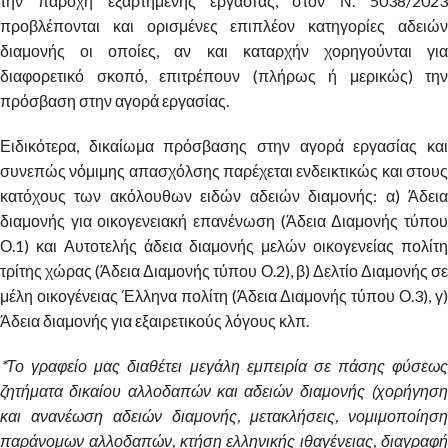
την παροχή εξαρτημένης εργασίας, στον Ν. 5038/2023
προβλέπονται και ορισμένες επιπλέον κατηγορίες αδειών
διαμονής οι οποίες, αν και καταρχήν χορηγούνται για
διαφορετικό σκοπό, επιτρέπουν (πλήρως ή μερικώς) την
πρόσβαση στην αγορά εργασίας.
Ειδικότερα, δικαίωμα πρόσβασης στην αγορά εργασίας και
συνεπώς νόμιμης απασχόλσης παρέχεται ενδεικτικώς και στους
κατόχους των ακόλουθων ειδών αδειών διαμονής: α) Άδεια
διαμονής για οικογενειακή επανένωση (Άδεια Διαμονής τύπου
Ο.1) και Αυτοτελής άδεια διαμονής μελών οικογενείας πολίτη
τρίτης χώρας (Άδεια Διαμονής τύπου Ο.2), β) Δελτίο Διαμονής σε
μέλη οικογένειας Έλληνα πολίτη (Άδεια Διαμονής τύπου Ο.3), γ)
Άδεια διαμονής για εξαιρετικούς λόγους κλπ.
*Το γραφείο μας διαθέτει μεγάλη εμπειρία σε πάσης φύσεως
ζητήματα δικαίου αλλοδαπών και αδειών διαμονής (χορήγηση
και ανανέωση αδειών διαμονής, μετακλήσεις, νομιμοποίηση
παράνομων αλλοδαπών, κτήση ελληνικής ιθαγένειας, διαγραφή