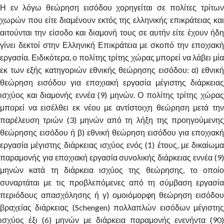
Η εν λόγω θεώρηση εισόδου χορηγείται σε πολίτες τρίτων
χωρών που είτε διαμένουν εκτός της ελληνικής επικράτειας και
αιτούνται την είσοδο και διαμονή τους σε αυτήν είτε έχουν ήδη
γίνει δεκτοί στην Ελληνική Επικράτεια με σκοπό την εποχιακή
εργασία. Ειδικότερα, ο πολίτης τρίτης χώρας μπορεί να λάβει μία
εκ των εξής κατηγοριών εθνικής θεώρησης εισόδου: α) εθνική
θεώρηση εισόδου για εποχιακή εργασία μέγιστης διάρκειας
ισχύος και διαμονής εννέα (9) μηνών. Ο πολίτης τρίτης χώρας
μπορεί να εισέλθει εκ νέου με αντίστοιχη θεώρηση μετά την
παρέλευση τριών (3) μηνών από τη λήξη της προηγούμενης
θεώρησης εισόδου ή β) εθνική θεώρηση εισόδου για εποχιακή
εργασία μέγιστης διάρκειας ισχύος ενός (1) έτους, με δικαίωμα
παραμονής για εποχιακή εργασία συνολικής διάρκειας εννέα (9)
μηνών κατά τη διάρκεια ισχύος της θεώρησης, το οποίο
συναρτάται με τις προβλεπόμενες από τη σύμβαση εργασία
περιόδους απασχόλησης ή γ) ομοιόμορφη θεώρηση εισόδου
βραχείας διάρκειας (Schengen) πολλαπλών εισόδων μέγιστης
ισχύος έξι (6) μηνών με διάρκεια παραμονής ενενήντα (90)