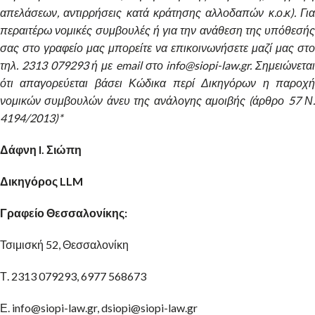
απελάσεων, αντιρρήσεις κατά κράτησης αλλοδαπών κ.ο.κ). Για
περαιτέρω νομικές συμβουλές ή για την ανάθεση της υπόθεσής
σας στο γραφείο μας μπορείτε να επικοινωνήσετε μαζί μας στο
τηλ. 2313 079293 ή με email στο info@siopi-law.gr. Σημειώνεται
ότι απαγορεύεται βάσει Κώδικα περί Δικηγόρων η παροχή
νομικών συμβουλών άνευ της ανάλογης αμοιβής (άρθρο 57 Ν.
4194/2013)*
Δάφνη I. Σιώπη
Δικηγόρος LLM
Γραφείο Θεσσαλονίκης:
Τσιμισκή 52, Θεσσαλονίκη
Τ. 2313 079293, 6977 568673
Ε. info@siopi-law.gr, dsiopi@siopi-law.gr