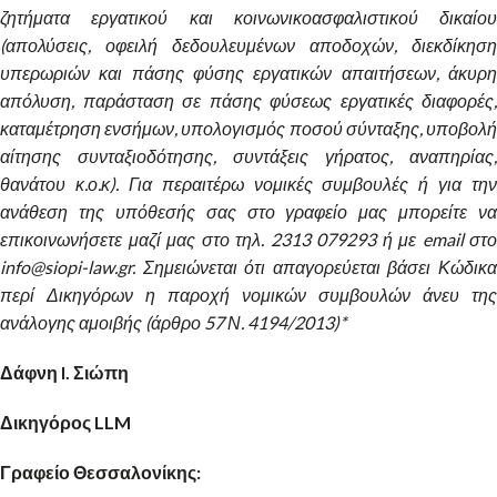
ζητήματα εργατικού και κοινωνικοασφαλιστικού δικαίου
(απολύσεις, οφειλή δεδουλευμένων αποδοχών, διεκδίκηση
υπερωριών και πάσης φύσης εργατικών απαιτήσεων, άκυρη
απόλυση, παράσταση σε πάσης φύσεως εργατικές διαφορές,
καταμέτρηση ενσήμων, υπολογισμός ποσού σύνταξης, υποβολή
αίτησης συνταξιοδότησης, συντάξεις γήρατος, αναπηρίας,
θανάτου κ.ο.κ). Για περαιτέρω νομικές συμβουλές ή για την
ανάθεση της υπόθεσής σας στο γραφείο μας μπορείτε να
επικοινωνήσετε μαζί μας στο τηλ. 2313 079293 ή με email στο
info@siopi-law.gr. Σημειώνεται ότι απαγορεύεται βάσει Κώδικα
περί Δικηγόρων η παροχή νομικών συμβουλών άνευ της
ανάλογης αμοιβής (άρθρο 57 Ν. 4194/2013)*
Δάφνη I. Σιώπη
Δικηγόρος LLM
Γραφείο Θεσσαλονίκης: