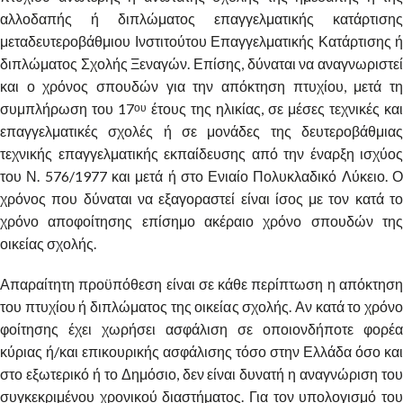
αλλοδαπής ή διπλώματος επαγγελματικής κατάρτισης
μεταδευτεροβάθμιου Ινστιτούτου Επαγγελματικής Κατάρτισης ή
διπλώματος Σχολής Ξεναγών. Επίσης, δύναται να αναγνωριστεί
και ο χρόνος σπουδών για την απόκτηση πτυχίου, μετά τη
συμπλήρωση του 17
έτους της ηλικίας, σε μέσες τεχνικές και
ου
επαγγελματικές σχολές ή σε μονάδες της δευτεροβάθμιας
τεχνικής επαγγελματικής εκπαίδευσης από την έναρξη ισχύος
του Ν. 576/1977 και μετά ή στο Ενιαίο Πολυκλαδικό Λύκειο. Ο
χρόνος που δύναται να εξαγοραστεί είναι ίσος με τον κατά το
χρόνο αποφοίτησης επίσημο ακέραιο χρόνο σπουδών της
οικείας σχολής.
Απαραίτητη προϋπόθεση είναι σε κάθε περίπτωση η απόκτηση
του πτυχίου ή διπλώματος της οικείας σχολής. Αν κατά το χρόνο
φοίτησης έχει χωρήσει ασφάλιση σε οποιονδήποτε φορέα
κύριας ή/και επικουρικής ασφάλισης τόσο στην Ελλάδα όσο και
στο εξωτερικό ή το Δημόσιο, δεν είναι δυνατή η αναγνώριση του
συγκεκριμένου χρονικού διαστήματος. Για τον υπολογισμό του