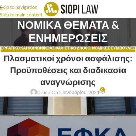
Skip to navigation
Skip to main content
ΝΟΜΙΚΑ ΘΕΜΑΤΑ &
ΕΝΗΜΕΡΩΣΕΙΣ
ΕΡΓΑΤΙΚΌ ΚΑΙ ΚΟΙΝΩΝΙΚΟΑΣΦΑΛΙΣΤΙΚΌ ΔΊΚΑΙΟ
,
ΝΟΜΙΚΈΣ ΣΥΜΒΟΥΛΈΣ
Πλασματικοί χρόνοι ασφάλισης:
Προϋποθέσεις και διαδικασία
αναγνώρισης
0
D.siopi
On 5 Ιανουαρίου, 2024