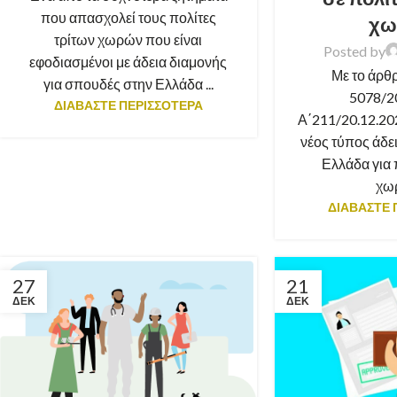
που απασχολεί τους πολίτες
χω
τρίτων χωρών που είναι
Posted by
εφοδιασμένοι με άδεια διαμονής
Με το άρθρ
για σπουδές στην Ελλάδα ...
5078/2
ΔΙΑΒΑΣΤΕ ΠΕΡΙΣΣΟΤΕΡΑ
Α΄211/20.12.202
νέος τύπος άδε
Ελλάδα για 
χωρ
ΔΙΑΒΑΣΤΕ 
27
21
ΔΕΚ
ΔΕΚ