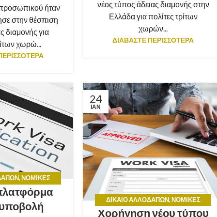
νέος τύπος άδειας διαμονής στην
 προσωπικού ήταν
Ελλάδα για πολίτες τρίτων
ησε στην θέσπιση
χωρών...
ας διαμονής για
ΔΙΑΒΑΣΤΕ ΠΕΡΙΣΣΟΤΕΡΑ
ίτων χωρώ...
ΠΕΡΙΣΣΟΤΕΡΑ
24
ΙΑΝ
ΔΑΠΏΝ
,
ΝΟΜΙΚΈΣ
 πλατφόρμα
ΒΟΥΛΈΣ
ΔΊΚΑΙΟ ΑΛΛΟΔΑΠΏΝ
,
ΝΟΜΙΚΈΣ
ν υποβολή
Χορήγηση νέου τύπου
ΣΥΜΒΟΥΛΈΣ