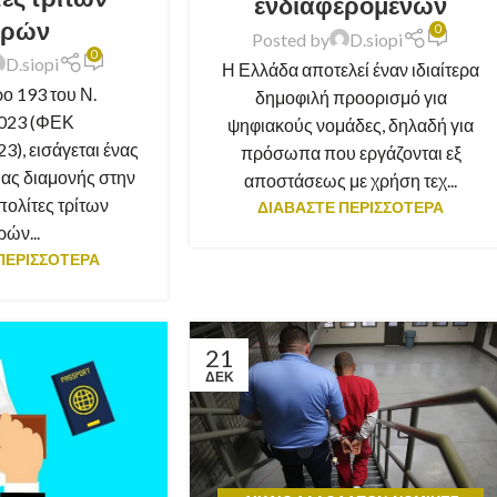
ενδιαφερομένων
ρών
0
Posted by
D.siopi
0
D.siopi
Η Ελλάδα αποτελεί έναν ιδιαίτερα
ο 193 του Ν.
δημοφιλή προορισμό για
023 (ΦΕΚ
ψηφιακούς νομάδες, δηλαδή για
3), εισάγεται ένας
πρόσωπα που εργάζονται εξ
ιας διαμονής στην
αποστάσεως με χρήση τεχ...
πολίτες τρίτων
ΔΙΑΒΑΣΤΕ ΠΕΡΙΣΣΟΤΕΡΑ
ών...
ΠΕΡΙΣΣΟΤΕΡΑ
21
ΔΕΚ