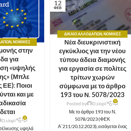
12
ΦΕΒ
ΔΊΚΑΙΟ ΑΛΛΟΔΑΠΏΝ
,
ΝΟΜΙΚΈΣ
Νέα διευκρινιστική
ΣΥΜΒΟΥΛΈΣ
ΔΑΠΏΝ
,
ΝΟΜΙΚΈΣ
αμονής στην
ΒΟΥΛΈΣ
εγκύκλιος για την νέου
δα για
τύπου άδεια διαμονής
ση «υψηλής
για εργασία σε πολίτες
σης» (Μπλε
τρίτων χωρών
 ΕΕ): Ποιοι
σύμφωνα με το άρθρο
ύνται και με
193 του Ν. 5078/2023
ιαδικασία
0
Posted by
D.siopi
ίδεται
Με το άρθρο 193 του Ν.
5078/2023 (ΦΕΚ
0
D.siopi
Α΄211/20.12.2023), εισάγεται ένας
σέλκυσης υψηλά