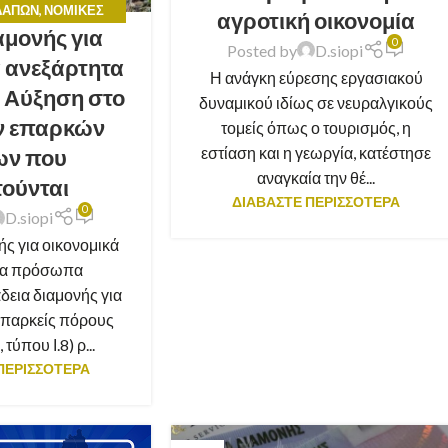
ΔΑΠΏΝ
,
ΝΟΜΙΚΈΣ
αγροτική οικονομία
αμονής για
ΒΟΥΛΈΣ
0
Posted by
D.siopi
ά ανεξάρτητα
Η ανάγκη εύρεσης εργασιακού
 Αύξηση στο
δυναμικού ιδίως σε νευραλγικούς
ν επαρκών
τομείς όπως ο τουρισμός, η
εστίαση και η γεωργία, κατέστησε
ν που
αναγκαία την θέ...
τούνται
ΔΙΑΒΑΣΤΕ ΠΕΡΙΣΣΟΤΕΡΑ
0
D.siopi
ής για οικονομικά
τα πρόσωπα
δεια διαμονής για
παρκείς πόρους
τύπου Ι.8) ρ...
ΠΕΡΙΣΣΟΤΕΡΑ