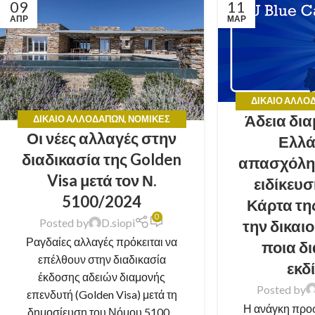
09
11
ΑΠΡ
ΜΑΡ
ΔΊΚΑΙΟ ΑΛΛΟ
Άδεια δι
ΣΥΜ
ΔΊΚΑΙΟ ΑΛΛΟΔΑΠΏΝ
,
ΝΟΜΙΚΈΣ
Οι νέες αλλαγές στην
ΣΥΜΒΟΥΛΈΣ
Ελλά
διαδικασία της Golden
απασχόλη
Visa μετά τον Ν.
ειδίκευ
5100/2024
Κάρτα της
0
Posted by
D.siopi
την δικαιο
Ραγδαίες αλλαγές πρόκειται να
ποια δ
επέλθουν στην διαδικασία
εκδ
έκδοσης αδειών διαμονής
Posted by
επενδυτή (Golden Visa) μετά τη
Η ανάγκη προ
δημοσίευση του Νόμου 5100...