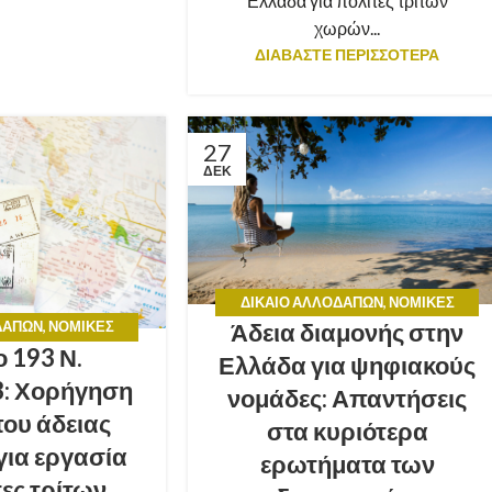
Ελλάδα για πολίτες τρίτων
χωρών...
ΔΙΑΒΑΣΤΕ ΠΕΡΙΣΣΟΤΕΡΑ
27
ΔΕΚ
ΔΊΚΑΙΟ ΑΛΛΟΔΑΠΏΝ
,
ΝΟΜΙΚΈΣ
ΔΑΠΏΝ
,
ΝΟΜΙΚΈΣ
Άδεια διαμονής στην
ΣΥΜΒΟΥΛΈΣ
 193 Ν.
ΒΟΥΛΈΣ
Ελλάδα για ψηφιακούς
3: Χορήγηση
νομάδες: Απαντήσεις
που άδειας
στα κυριότερα
για εργασία
ερωτήματα των
τες τρίτων