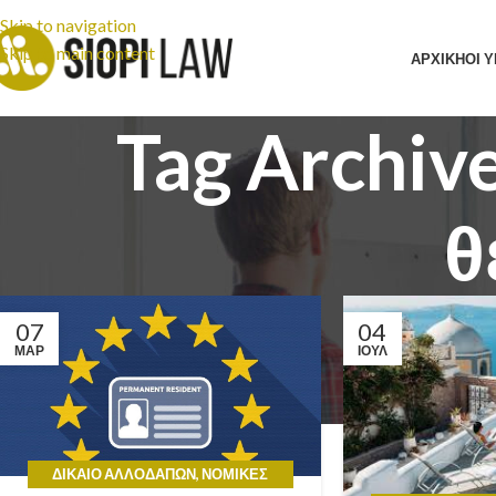
Skip to navigation
Skip to main content
ΑΡΧΙΚΗ
ΟΙ 
Tag Archiv
θ
07
04
ΜΑΡ
ΙΟΎΛ
ΔΊΚΑΙΟ ΑΛΛΟΔΑΠΏΝ
,
ΝΟΜΙΚΈΣ