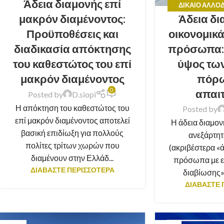
Άδεια διαμονής επί
ΣΥΜΒΟΥΛΈΣ
ΔΊΚΑΙΟ ΑΛΛΟ
Άδεια δι
μακρόν διαμένοντος:
ΣΥΜ
οικονομικ
Προϋποθέσεις και
πρόσωπα:
διαδικασία απόκτησης
ύψος τω
του καθεστώτος του επί
πόρω
μακρόν διαμένοντος
0
απαι
Posted by
D.siopi
Η απόκτηση του καθεστώτος του
Posted by
επί μακρόν διαμένοντος αποτελεί
Η άδεια διαμον
βασική επιδίωξη για πολλούς
ανεξάρτη
πολίτες τρίτων χωρών που
(ακριβέστερα «ά
διαμένουν στην Ελλάδ...
πρόσωπα με ε
ΔΙΑΒΑΣΤΕ ΠΕΡΙΣΣΟΤΕΡΑ
διαβίωσης», 
ΔΙΑΒΑΣΤΕ 