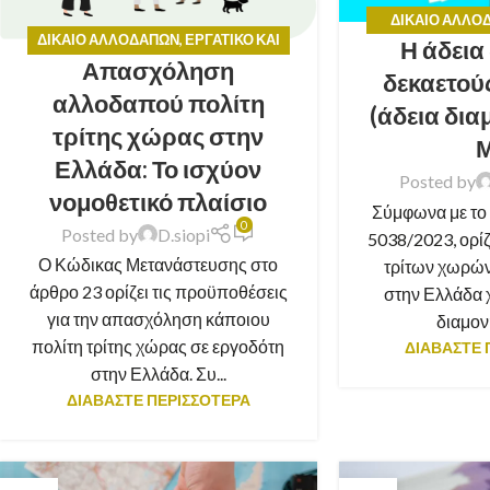
ΔΊΚΑΙΟ ΑΛΛΟ
ΔΊΚΑΙΟ ΑΛΛΟΔΑΠΏΝ
,
ΕΡΓΑΤΙΚΌ ΚΑΙ
Η άδεια
ΣΥΜ
Απασχόληση
ΚΟΙΝΩΝΙΚΟΑΣΦΑΛΙΣΤΙΚΌ ΔΊΚΑΙΟ
,
δεκαετού
ΝΟΜΙΚΈΣ ΣΥΜΒΟΥΛΈΣ
αλλοδαπού πολίτη
(άδεια δι
τρίτης χώρας στην
Ελλάδα: Το ισχύον
Posted by
νομοθετικό πλαίσιο
Σύμφωνα με το 
0
Posted by
D.siopi
5038/2023, ορίζε
Ο Κώδικας Μετανάστευσης στο
τρίτων χωρών
άρθρο 23 ορίζει τις προϋποθέσεις
στην Ελλάδα χ
για την απασχόληση κάποιου
διαμονή
πολίτη τρίτης χώρας σε εργοδότη
ΔΙΑΒΑΣΤΕ 
στην Ελλάδα. Συ...
ΔΙΑΒΑΣΤΕ ΠΕΡΙΣΣΟΤΕΡΑ