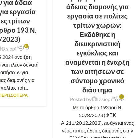
 για άδεια
άδειας διαμονής για
για εργασία
εργασία σε πολίτες
τες τρίτων
τρίτων χωρών:
ρθρο 193 Ν.
Εκδόθηκε η
/2023)
διευκρινιστική
0
D.siopi
εγκύκλιος και
.2024 άνοιξε η
αναμένεται η έναρξη
ίναι πλέον δυνατή
των αιτήσεων σε
αιτήσεων για
σύντομο χρονικό
ας διαμονής για
ολίτες τρίτ...
διάστημα
ΠΕΡΙΣΣΟΤΕΡΑ
4
Posted by
D.siopi
Με το άρθρο 193 του Ν.
5078/2023 (ΦΕΚ
Α΄211/20.12.2023), εισάγεται ένας
νέος τύπος άδειας διαμονής στην