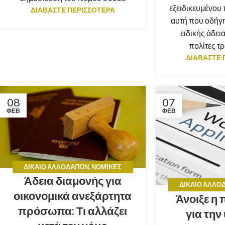
εξειδικευμένου
ΔΙΑΒΑΣΤΕ ΠΕΡΙΣΣΟΤΕΡΑ
αυτή που οδήγ
ειδικής άδει
πολίτες τρ
ΔΙΑΒΑΣΤΕ 
08
07
ΦΕΒ
ΦΕΒ
ΔΊΚΑΙΟ ΑΛΛΟΔΑΠΏΝ
,
ΝΟΜΙΚΈΣ
Άδεια διαμονής για
ΣΥΜΒΟΥΛΈΣ
ΔΊΚΑΙΟ ΑΛΛΟ
οικονομικά ανεξάρτητα
Άνοιξε η
ΣΥΜ
πρόσωπα: Τι αλλάζει
για τη