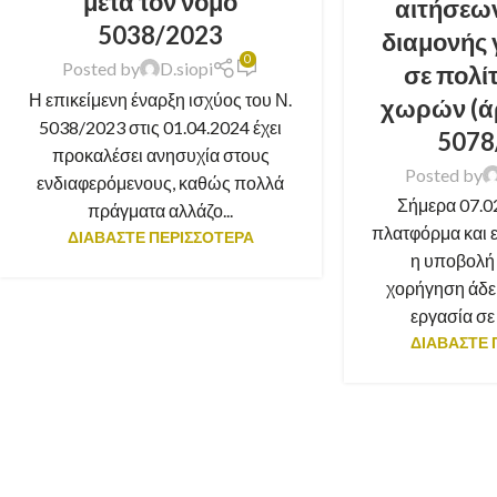
μετά τον νόμο
αιτήσεων
5038/2023
διαμονής 
0
Posted by
D.siopi
σε πολί
Η επικείμενη έναρξη ισχύος του Ν.
χωρών (ά
5038/2023 στις 01.04.2024 έχει
5078
προκαλέσει ανησυχία στους
Posted by
ενδιαφερόμενους, καθώς πολλά
Σήμερα 07.02
πράγματα αλλάζο...
πλατφόρμα και ε
ΔΙΑΒΑΣΤΕ ΠΕΡΙΣΣΟΤΕΡΑ
η υποβολή 
χορήγηση άδει
εργασία σε π
ΔΙΑΒΑΣΤΕ 