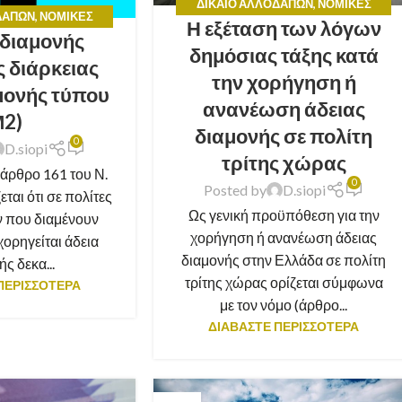
ΔΊΚΑΙΟ ΑΛΛΟΔΑΠΏΝ
,
ΝΟΜΙΚΈΣ
ΔΑΠΏΝ
,
ΝΟΜΙΚΈΣ
Η εξέταση των λόγων
ΣΥΜΒΟΥΛΈΣ
 διαμονής
ΒΟΥΛΈΣ
δημόσιας τάξης κατά
ς διάρκειας
την χορήγηση ή
αμονής τύπου
ανανέωση άδειας
Μ2)
διαμονής σε πολίτη
0
D.siopi
τρίτης χώρας
άρθρο 161 του Ν.
0
Posted by
D.siopi
ται ότι σε πολίτες
Ως γενική προϋπόθεση για την
 που διαμένουν
χορήγηση ή ανανέωση άδειας
ορηγείται άδεια
διαμονής στην Ελλάδα σε πολίτη
ς δεκα...
τρίτης χώρας ορίζεται σύμφωνα
ΠΕΡΙΣΣΟΤΕΡΑ
με τον νόμο (άρθρο...
ΔΙΑΒΑΣΤΕ ΠΕΡΙΣΣΟΤΕΡΑ