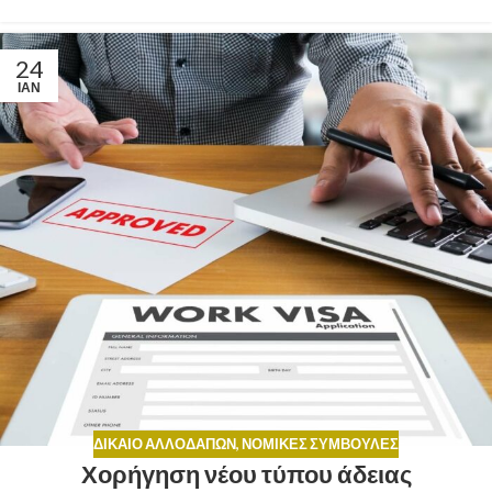
24
ΙΑΝ
ΔΊΚΑΙΟ ΑΛΛΟΔΑΠΏΝ
,
ΝΟΜΙΚΈΣ ΣΥΜΒΟΥΛΈΣ
Χορήγηση νέου τύπου άδειας