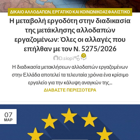
ΔΊΚΑΙΟ ΑΛΛΟΔΑΠΏΝ
,
ΕΡΓΑΤΙΚΌ ΚΑΙ ΚΟΙΝΩΝΙΚΟΑΣΦΑΛΙΣΤΙΚΌ
Η μεταβολή εργοδότη στην διαδικασία
ΔΊΚΑΙΟ
,
ΝΟΜΙΚΈΣ ΣΥΜΒΟΥΛΈΣ
της μετάκλησης αλλοδαπών
εργαζομένων: Όλες οι αλλαγές που
επήλθαν με τον Ν. 5275/2026
0
D.siopi
Η διαδικασία μετακλήσεων αλλοδαπών εργαζομένων
στην Ελλάδα αποτελεί τα τελευταία χρόνια ένα κρίσιμο
εργαλείο για την κάλυψη αναγκών της...
ΔΙΑΒΑΣΤΕ ΠΕΡΙΣΣΟΤΕΡΑ
07
ΜΑΡ