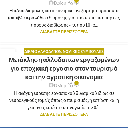
0
D.siopi
Η άδεια διαμονής για οικονομικά ανεξάρτητα πρόσωπα
(ακριβέστερα «άδεια διαμονής για πρόσωπα με επαρκείς
πόρους διαβίωσης», τύπου Ι.8) ρ...
ΔΙΑΒΑΣΤΕ ΠΕΡΙΣΣΟΤΕΡΑ
ΔΊΚΑΙΟ ΑΛΛΟΔΑΠΏΝ
,
ΝΟΜΙΚΈΣ ΣΥΜΒΟΥΛΈΣ
02
Μετάκληση αλλοδαπών εργαζομένων
ΜΆΙ
για εποχιακή εργασία στον τουρισμό
και την αγροτική οικονομία
0
D.siopi
Η ανάγκη εύρεσης εργασιακού δυναμικού ιδίως σε
νευραλγικούς τομείς όπως ο τουρισμός, η εστίαση και η
γεωργία, κατέστησε αναγκαία την θέ...
ΔΙΑΒΑΣΤΕ ΠΕΡΙΣΣΟΤΕΡΑ