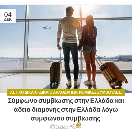
04
ΔΕΚ
ΑΣΤΙΚΌ ΔΊΚΑΙΟ
,
ΔΊΚΑΙΟ ΑΛΛΟΔΑΠΏΝ
,
ΝΟΜΙΚΈΣ ΣΥΜΒΟΥΛΈΣ
,
Σύμφωνο συμβίωσης στην Ελλάδα και
ΟΙΚΟΓΕΝΕΙΑΚΌ ΔΊΚΑΙΟ
άδεια διαμονής στην Ελλάδα λόγω
συμφώνου συμβίωσης
0
D.siopi