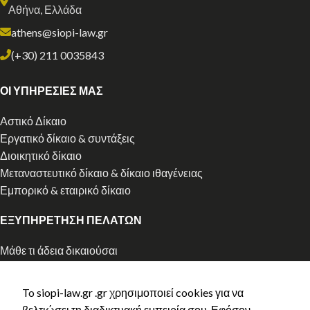
Αθήνα, Ελλάδα
athens@siopi-law.gr
(+30) 211 0035843
ΟΙ ΥΠΗΡΕΣΙΕΣ ΜΑΣ
Αστικό Δίκαιο
Εργατικό δίκαιο & συντάξεις
Διοικητικό δίκαιο
Μεταναστευτικό δίκαιο & δίκαιο ιθαγένειας
Εμπορικό & εταιρικό δίκαιο
ΕΞΥΠΗΡΕΤΗΣΗ ΠΕΛΑΤΩΝ
Μάθε τι άδεια δικαιούσαι
Αρχική χορήγηση άδειας διαμονής
Ανανέωση άδειας διαμονής
To siopi-law.gr .gr χρησιμοποιεί cookies για να
Ελληνική Ιθαγένεια
βελτιώσει τη διαδικτυακή εμπειρία σου. Εφόσον